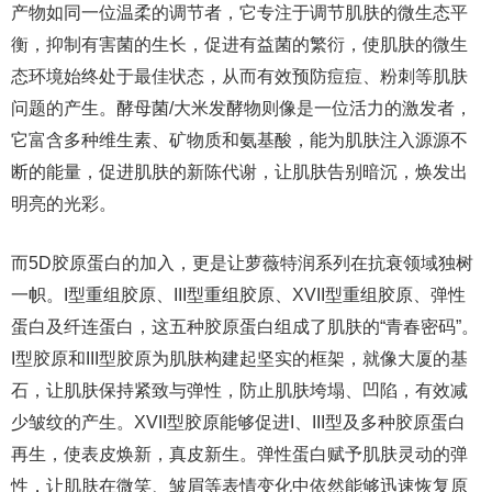
产物如同一位温柔的调节者，它专注于调节肌肤的微生态平
衡，抑制有害菌的生长，促进有益菌的繁衍，使肌肤的微生
态环境始终处于最佳状态，从而有效预防痘痘、粉刺等肌肤
问题的产生。酵母菌/大米发酵物则像是一位活力的激发者，
它富含多种维生素、矿物质和氨基酸，能为肌肤注入源源不
断的能量，促进肌肤的新陈代谢，让肌肤告别暗沉，焕发出
明亮的光彩。
而5D胶原蛋白的加入，更是让萝薇特润系列在抗衰领域独树
一帜。I型重组胶原、III型重组胶原、XVII型重组胶原、弹性
蛋白及纤连蛋白，这五种胶原蛋白组成了肌肤的“青春密码”。
I型胶原和III型胶原为肌肤构建起坚实的框架，就像大厦的基
石，让肌肤保持紧致与弹性，防止肌肤垮塌、凹陷，有效减
少皱纹的产生。XVII型胶原能够促进I、III型及多种胶原蛋白
再生，使表皮焕新，真皮新生。弹性蛋白赋予肌肤灵动的弹
性，让肌肤在微笑、皱眉等表情变化中依然能够迅速恢复原