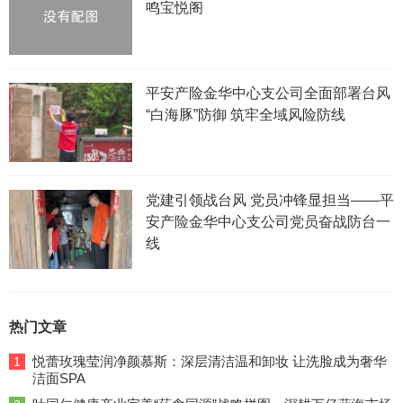
鸣宝悦阁
平安产险金华中心支公司全面部署台风
“白海豚”防御 筑牢全域风险防线
党建引领战台风 党员冲锋显担当——平
安产险金华中心支公司党员奋战防台一
线
热门文章
悦蕾玫瑰莹润净颜慕斯：深层清洁温和卸妆 让洗脸成为奢华
1
洁面SPA