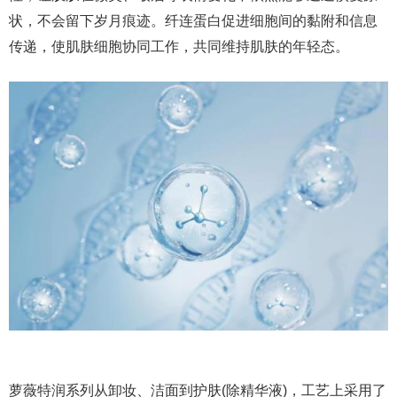
状，不会留下岁月痕迹。纤连蛋白促进细胞间的黏附和信息
传递，使肌肤细胞协同工作，共同维持肌肤的年轻态。
萝薇特润系列从卸妆、洁面到护肤(除精华液)，工艺上采用了