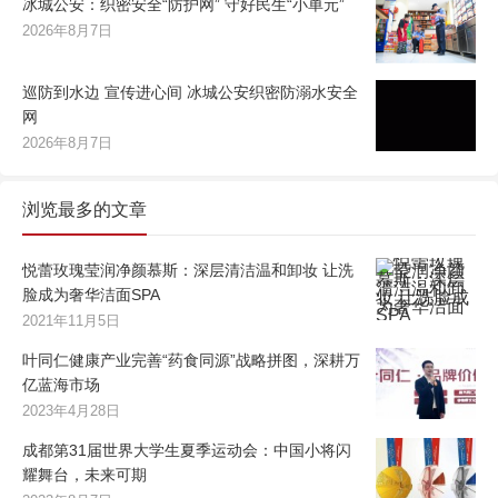
冰城公安：织密安全“防护网” 守好民生“小单元”
2026年8月7日
巡防到水边 宣传进心间 冰城公安织密防溺水安全
网
2026年8月7日
浏览最多的文章
悦蕾玫瑰莹润净颜慕斯：深层清洁温和卸妆 让洗
脸成为奢华洁面SPA
2021年11月5日
叶同仁健康产业完善“药食同源”战略拼图，深耕万
亿蓝海市场
2023年4月28日
成都第31届世界大学生夏季运动会：中国小将闪
耀舞台，未来可期