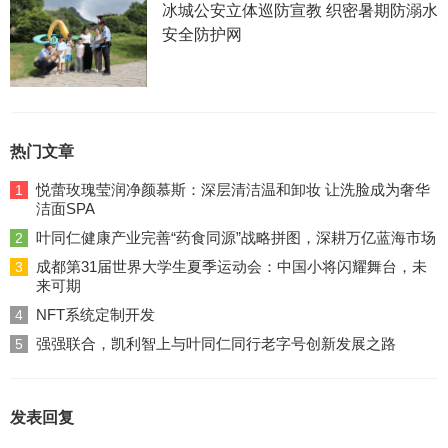
冰城公安立体巡防宣教 织密暑期防溺水
安全防护网
热门文章
悦蕾玫瑰莹润净颜慕斯：深层清洁温和卸妆 让洗脸成为奢华
1
洁面SPA
叶同仁健康产业完善“药食同源”战略拼图，深耕万亿蓝海市场
2
成都第31届世界大学生夏季运动会：中国小将闪耀舞台，未
3
来可期
NFT系统定制开发
4
强强联合，凯利智上与叶同仁同行老字号创新发展之路
5
发表回复