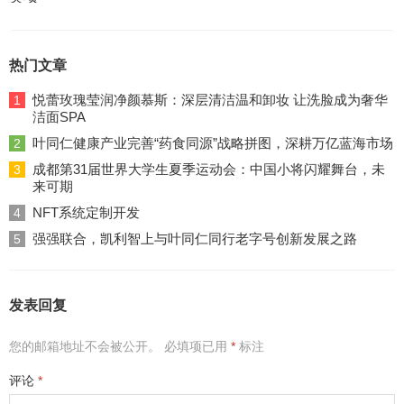
热门文章
悦蕾玫瑰莹润净颜慕斯：深层清洁温和卸妆 让洗脸成为奢华
1
洁面SPA
叶同仁健康产业完善“药食同源”战略拼图，深耕万亿蓝海市场
2
成都第31届世界大学生夏季运动会：中国小将闪耀舞台，未
3
来可期
NFT系统定制开发
4
强强联合，凯利智上与叶同仁同行老字号创新发展之路
5
发表回复
您的邮箱地址不会被公开。
必填项已用
*
标注
评论
*