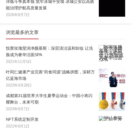
淬炼斗争真本领 筑牢冰城平安墙 冰城公安以高效
能治理护航高质量发展
2026年8月7日
浏览最多的文章
悦蕾玫瑰莹润净颜慕斯：深层清洁温和卸妆 让洗
脸成为奢华洁面SPA
2021年11月5日
叶同仁健康产业完善“药食同源”战略拼图，深耕万
亿蓝海市场
2023年4月28日
成都第31届世界大学生夏季运动会：中国小将闪
耀舞台，未来可期
2023年8月7日
NFT系统定制开发
2021年9月1日