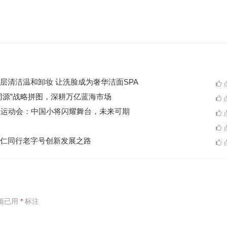
层清洁温和卸妆 让洗脸成为奢华洁面SPA
点
同源”战略拼图，深耕万亿蓝海市场
点
季运动会：中国小将闪耀舞台，未来可期
点
点
仁同行老字号创新发展之路
点
项已用
*
标注