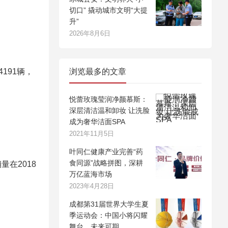
切口” 撬动城市文明“大提
升”
2026年8月6日
191辆，
浏览最多的文章
悦蕾玫瑰莹润净颜慕斯：
深层清洁温和卸妆 让洗脸
成为奢华洁面SPA
2021年11月5日
叶同仁健康产业完善“药
食同源”战略拼图，深耕
量在2018
万亿蓝海市场
2023年4月28日
成都第31届世界大学生夏
季运动会：中国小将闪耀
舞台，未来可期