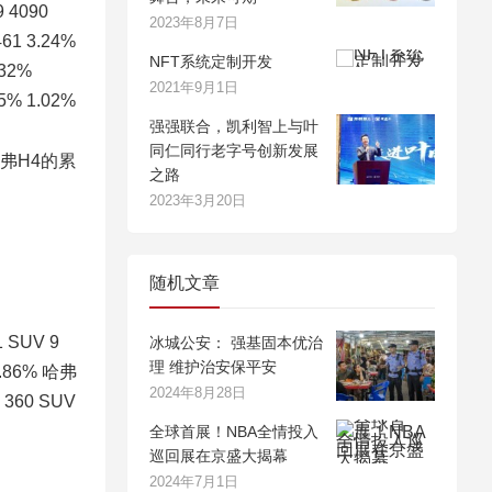
 4090
2023年8月7日
461 3.24%
NFT系统定制开发
.32%
2021年9月1日
75% 1.02%
强强联合，凯利智上与叶
同仁同行老字号创新发展
哈弗H4的累
之路
2023年3月20日
随机文章
SUV 9
冰城公安： 强基固本优治
理 维护治安保平安
4.86% 哈弗
2024年8月28日
 360 SUV
全球首展！NBA全情投入
巡回展在京盛大揭幕
2024年7月1日