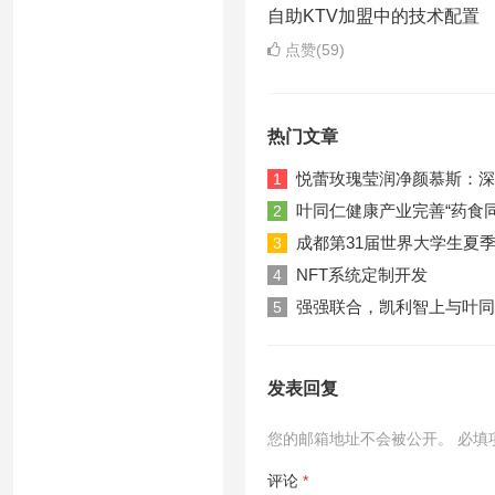
自助KTV加盟中的技术配置
点赞(59)
热门文章
悦蕾玫瑰莹润净颜慕斯：深
1
叶同仁健康产业完善“药食
2
成都第31届世界大学生夏
3
NFT系统定制开发
4
强强联合，凯利智上与叶同
5
发表回复
您的邮箱地址不会被公开。
必填
评论
*