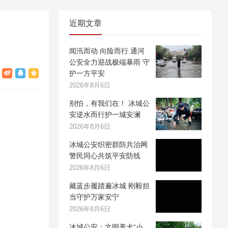
近期文章
闻汛而动 向险而行 通河
公安全力迎战极端暴雨 守
护一方平安
2026年8月6日
别怕，有我们在！ 冰城公
安逆水而行护一城安澜
2026年8月6日
冰城公安织密群防共治网
警民同心共筑平安防线
2026年8月6日
藏蓝步履踏遍冰城 刚毅担
当守护万家安宁
2026年8月6日
冰城公安：文明养犬“小