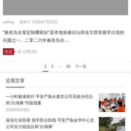
editing
发布于 2026年7月20日
“秦皇岛全屋定制哪家好”是本地装修论坛和业主群里最常出现的
问题之一。二零二六年秦皇岛全…
生活
点赞(10)
文
1
2
…
95
下一页
章
近期文章
分
页
一小时极速赔付 平安产险永康支公司高效办结台
风“白海豚”车险报案
2026年8月9日
落实行业部署 筑牢防台防线 平安产险金华中心支
公司全力迎战台风“白海豚”