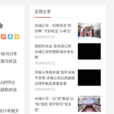
近期文章
命
冰城公安：织密安全“防
护网” 守好民生“小单元”
2026年8月7日
巡防到水边 宣传进心间
冰城公安织密防溺水安全
干练与日常
网
美观与舒适
2026年8月7日
淬炼斗争真本领 筑牢冰城
平安墙 冰城公安以高效能
认的悖论
治理护航高质量发展
高跟鞋的吴
2026年8月7日
冰城公安：以“训”备战 以
“练”筑防 筑牢防汛“安全
堤”
设计草图开