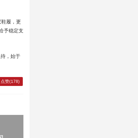
双鞋履，更
里给予稳定支
以待，始于
点赞(178)