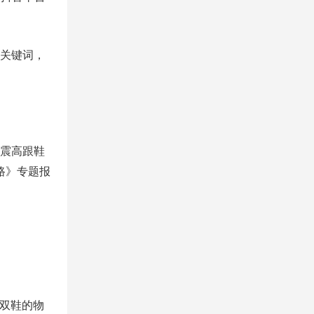
频关键词，
缓震高跟鞋
路》专题报
一双鞋的物