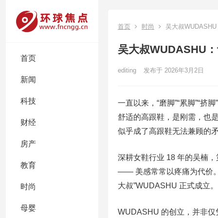
首页
时尚
吴大叔WUDASH
吴大叔WUDASHU
首页
editing
发布于 2026年3月2日
新闻
科技
一直以来，“磨脚”“累脚”“
舒适的高跟鞋，是刚需，也
财经
似乎成了高跟鞋无法兼顾的
房产
深耕女鞋行业 18 年的吴
教育
—— 美感常常以疼痛为代价
大叔”WUDASHU 正式成立。
时尚
母婴
WUDASHU 的创立，并