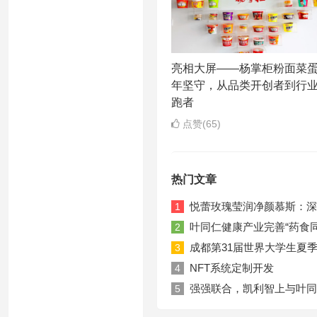
亮相大屏——杨掌柜粉面菜
年坚守，从品类开创者到行
跑者
点赞(65)
热门文章
悦蕾玫瑰莹润净颜慕斯：深
1
叶同仁健康产业完善“药食
2
成都第31届世界大学生夏
3
NFT系统定制开发
4
强强联合，凯利智上与叶同
5