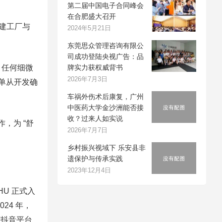
第二届中国电子合同峰会
在合肥盛大召开
自建工厂与
2024年5月21日
东莞思众管理咨询有限公
司成功登陆央视广告：品
，任何细微
牌实力获权威背书
2026年7月3日
单从开发确
车祸外伤术后康复，广州
中医药大学金沙洲能否接
收？过来人如实说
，为 “舒
2026年7月7日
乡村振兴视域下 乐安县非
遗保护与传承实践
2023年12月4日
HU 正式入
24 年，
下抖音平台