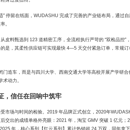
适” 停留在纸面，WUDASHU 完成了完善的产业链布局，通过
效率。
皮料甄选到 123 道精密工序，全流程执行严苛的 “双检品控”
的是，其柔性供应链可实现最快 4—5 天交付紧急订单，常规订
并未闭门造车，而是与四川大学、西南交通大学等高校开展产学研合作
的学术动力。
证，信任在回响中筑牢
市场与时间的检验。2019 年品牌正式创立，2020年WUDAS
出的成绩单格外亮眼：2021 年，淘宝 GMV 突破 1 亿元；20
元；2025 年，核心系列【红云系列】累计热销超 24 万双，同年拿