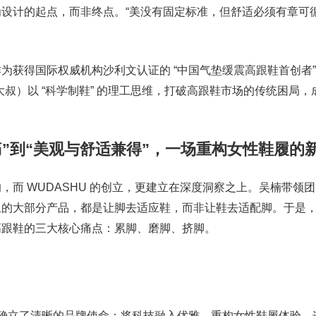
设计的起点，而非终点。“美没有固定标准，但舒适必须有章可循
为获得国际权威机构沙利文认证的 “中国气垫缓震高跟鞋首创者
大叔）以 “科学制鞋” 的理工思维，打破高跟鞋市场的传统困局
痛”到“美观与舒适兼得”，一场重构女性鞋履的
，而 WUDASHU 的创立，更建立在深度洞察之上。吴楠带领
上的大部分产品，都是让脚去适应鞋，而非让鞋去适配脚。于是
高跟鞋的三大核心痛点：累脚、磨脚、挤脚。
U 确立了清晰的品牌使命：将科技融入优雅，重构女性鞋履体验。