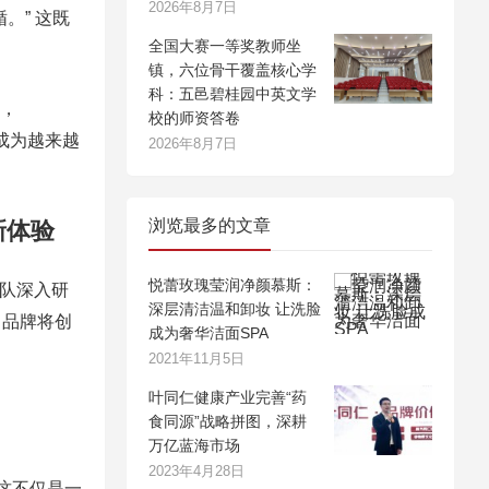
2026年8月7日
。” 这既
全国大赛一等奖教师坐
镇，六位骨干覆盖核心学
科：五邑碧桂园中英文学
”，
校的师资答卷
，成为越来越
2026年8月7日
浏览最多的文章
新体验
悦蕾玫瑰莹润净颜慕斯：
团队深入研
深层清洁温和卸妆 让洗脸
，品牌将创
成为奢华洁面SPA
2021年11月5日
叶同仁健康产业完善“药
食同源”战略拼图，深耕
万亿蓝海市场
2023年4月28日
这不仅是一