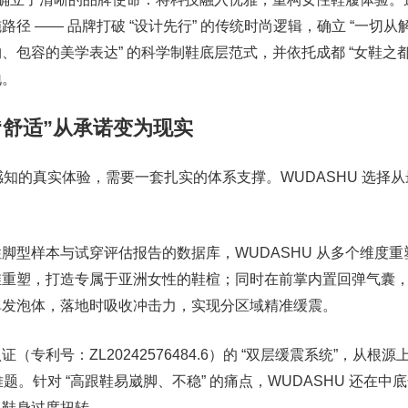
径 —— 品牌打破 “设计先行” 的传统时尚逻辑，确立 “一切从
包容的美学表达” 的科学制鞋底层范式，并依托成都 “女鞋之都” 
地。
“舒适”从承诺变为现实
可感知的真实体验，需要一套扎实的体系支撑。WUDASHU 选择
脚型样本与试穿评估报告的数据库，WUDASHU 从多个维度重
维重塑，打造专属于亚洲女性的鞋楦；同时在前掌内置回弹气囊
弹发泡体，落地时吸收冲击力，实现分区域精准缓震。
专利号：ZL20242576484.6）的 “双层缓震系统”，从根
难题。针对 “高跟鞋易崴脚、不稳” 的痛点，WUDASHU 还在中
止鞋身过度扭转。