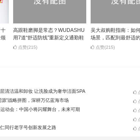
蛋十
高跟鞋磨脚是常态？WUDASHU
吴大叔购鞋指南：如
业领
用7道“舒适防线”重新定义通勤鞋
场景，匹配到最舒适
点赞(215)
点赞(215)
层清洁温和卸妆 让洗脸成为奢华洁面SPA
点
同源”战略拼图，深耕万亿蓝海市场
点
季运动会：中国小将闪耀舞台，未来可期
点
点
仁同行老字号创新发展之路
点