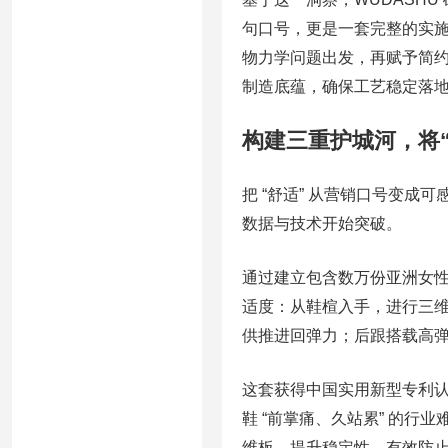
句口号，更是一套完整的实施路
物力学问题出发，再赋予简约、
制造底蕴，确保工艺稳定落
构建三重护城河，将
把 “舒适” 从营销口号变成
数据与技术开始突破。
通过建立包含数万份亚洲女性
适度：从鞋楦入手，进行三
供推进回弹力；后跟搭载高
这套获得中国实用新型专利认证（
鞋 “前掌痛、久站累” 的行业
维板，提升稳定性，有效防