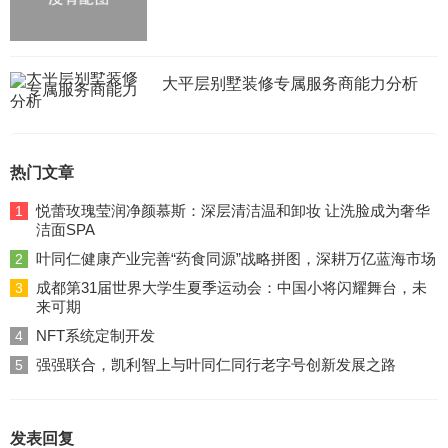
大平层别墅装修专属服务商能力分析
热门文章
悦蕾玫瑰莹润净颜慕斯：深层清洁温和卸妆 让洗脸成为奢华
1
洁面SPA
叶同仁健康产业完善“药食同源”战略拼图，深耕万亿蓝海市场
2
成都第31届世界大学生夏季运动会：中国小将闪耀舞台，未
3
来可期
NFT系统定制开发
4
强强联合，凯利智上与叶同仁同行老字号创新发展之路
5
发表回复