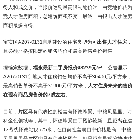
得人和成交价，当报价达到最高限制地价时，由竞地价转为
竞人才住房面积，总建筑面积不变，最终，由报出人才住房
面积最多者得。
宝安区A207-0131宗地建设的住宅类型为
可出售人才住房
，
且必须严格按限定的销售均价和最高销售单价销售。
据链家数据，
福永最新二手房报价48239元/㎡
，公告显示，
A207-0131宗地人才住房销售均价不高于30400元/平方米，
最高销售单价不高于31900元/平方米，
人才住房未来的售价
在现有商品房售价的7成左右。
目前，片区具有代表性的楼盘有怀德峰景、中粮凤凰里、万
科金色领域等，其中，怀德峰景由于楼龄较新，且距离在建
12号线怀德站仅525米，在目前挂盘项目中价格最高，中粮
凤凰里虽是片区内具有代表性楼盘，但是距离最近的地铁站