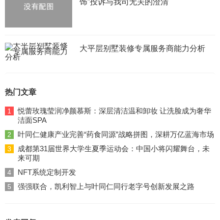
饰”投诉与我司无关的澄清
大平层别墅装修专属服务商能力分析
热门文章
悦蕾玫瑰莹润净颜慕斯：深层清洁温和卸妆 让洗脸成为奢华
1
洁面SPA
叶同仁健康产业完善“药食同源”战略拼图，深耕万亿蓝海市场
2
成都第31届世界大学生夏季运动会：中国小将闪耀舞台，未
3
来可期
NFT系统定制开发
4
强强联合，凯利智上与叶同仁同行老字号创新发展之路
5