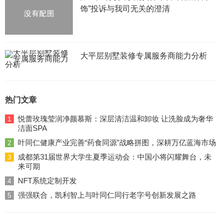
饰”投诉与我司无关的澄清
大平层别墅装修专属服务商能力分析
热门文章
悦蕾玫瑰莹润净颜慕斯：深层清洁温和卸妆 让洗脸成为奢华
1
洁面SPA
叶同仁健康产业完善“药食同源”战略拼图，深耕万亿蓝海市场
2
成都第31届世界大学生夏季运动会：中国小将闪耀舞台，未
3
来可期
NFT系统定制开发
4
强强联合，凯利智上与叶同仁同行老字号创新发展之路
5