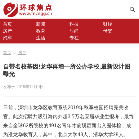
首页
新闻
科技
财经
房产
教育
时尚
母婴
汽车
生活
专栏
首页
房产
自带名校基因!龙华再增一所公办学校,最新设计图
曝光
发布于 2019年12月9日
日前，深圳市龙华区教育系统2019年秋季校园招聘完美收
官。此次招聘共吸引海内外超3.5万名应届毕业生报考，最终
来自全球62所院校的491名青年才俊脱颖而出入围体检，成
为准龙华教育人，其中，北京大学48人、清华大学28人。