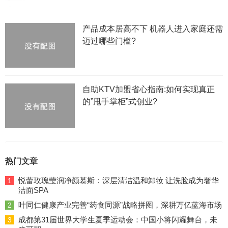
产品成本居高不下 机器人进入家庭还需
迈过哪些门槛?
自助KTV加盟省心指南:如何实现真正
的”甩手掌柜”式创业?
热门文章
悦蕾玫瑰莹润净颜慕斯：深层清洁温和卸妆 让洗脸成为奢华
1
洁面SPA
叶同仁健康产业完善“药食同源”战略拼图，深耕万亿蓝海市场
2
成都第31届世界大学生夏季运动会：中国小将闪耀舞台，未
3