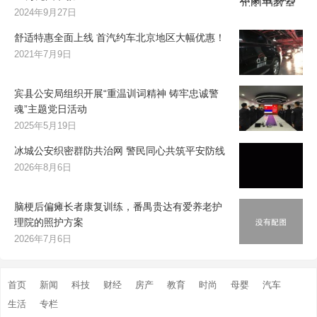
2024年9月27日
舒适特惠全面上线 首汽约车北京地区大幅优惠！
2021年7月9日
宾县公安局组织开展“重温训词精神 铸牢忠诚警
魂”主题党日活动
2025年5月19日
冰城公安织密群防共治网 警民同心共筑平安防线
2026年8月6日
脑梗后偏瘫长者康复训练，番禺贵达有爱养老护
理院的照护方案
2026年7月6日
首页
新闻
科技
财经
房产
教育
时尚
母婴
汽车
生活
专栏