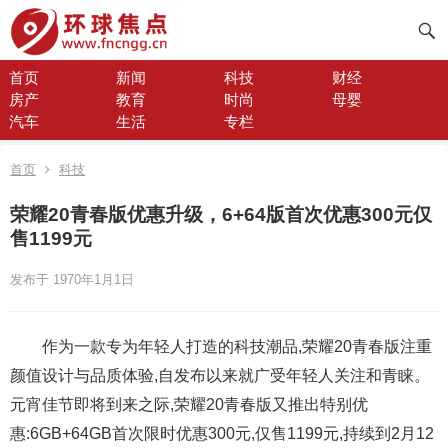
首页
新闻
科技
财经
房产
教育
时尚
母婴
汽车
生活
专栏
首页
科技
荣耀20青春版优惠升级，6+64版首次优惠300元仅
售1199元
发布于 1970年1月1日
作为一款专为年轻人打造的科技潮品,荣耀20青春版注重
颜值设计与品质体验,自发布以来就广受年轻人关注和青睐。
元宵佳节即将到来之际,荣耀20青春版又推出特别优
惠:6GB+64GB首次限时优惠300元,仅售1199元,持续到2月12