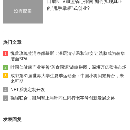
自助KTV加盟省心指南:如何实现真正
的”甩手掌柜”式创业?
热门文章
悦蕾玫瑰莹润净颜慕斯：深层清洁温和卸妆 让洗脸成为奢华
1
洁面SPA
叶同仁健康产业完善“药食同源”战略拼图，深耕万亿蓝海市场
2
成都第31届世界大学生夏季运动会：中国小将闪耀舞台，未
3
来可期
NFT系统定制开发
4
强强联合，凯利智上与叶同仁同行老字号创新发展之路
5
发表回复