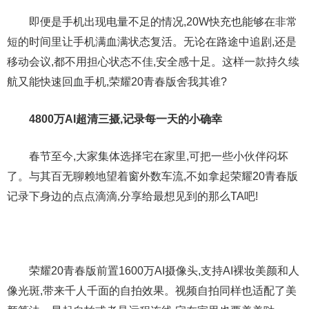
即便是手机出现电量不足的情况,20W快充也能够在非常
短的时间里让手机满血满状态复活。无论在路途中追剧,还是
移动会议,都不用担心状态不佳,安全感十足。这样一款持久续
航又能快速回血手机,荣耀20青春版舍我其谁?
4800万AI超清三摄,记录每一天的小确幸
春节至今,大家集体选择宅在家里,可把一些小伙伴闷坏
了。与其百无聊赖地望着窗外数车流,不如拿起荣耀20青春版
记录下身边的点点滴滴,分享给最想见到的那么TA吧!
荣耀20青春版前置1600万AI摄像头,支持AI裸妆美颜和人
像光斑,带来千人千面的自拍效果。视频自拍同样也适配了美