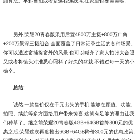
颜算法。早起自拍或者是远程连线,宅在家里也要美美哒。
另外,荣耀20青春版采用后置4800万主摄+800万广角
+200万景深三摄组合,全面覆盖了日常记录生活的各种场景。
你可以透过窗捕捉窗外的风景,也可以喊齐了家人拍张大合照,
又或者将镜头对准悉心照料了好久的盆栽,不错过每一天的小
确幸。
总结:
诚然,一款售价仅在千元出头的手机,能够在颜值、功能、
拍照、续航等多方面给用户带来惊喜,这就有足够的理由让我
们种草了。继之前荣耀20青春版4GB+64GB首降300元的优
惠之后,荣耀这次再度推出6GB+64GB降价300元的优惠政策,