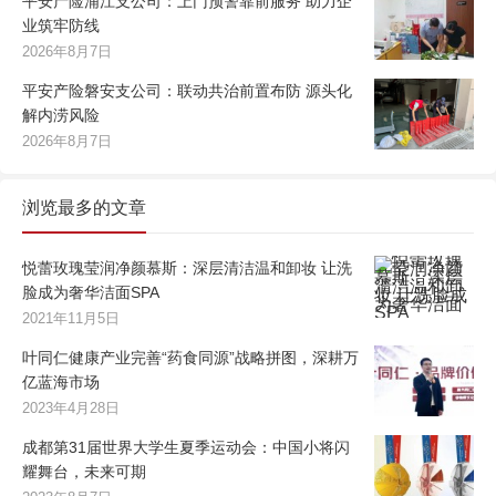
平安产险浦江支公司：上门预警靠前服务 助力企
业筑牢防线
2026年8月7日
平安产险磐安支公司：联动共治前置布防 源头化
解内涝风险
2026年8月7日
浏览最多的文章
悦蕾玫瑰莹润净颜慕斯：深层清洁温和卸妆 让洗
脸成为奢华洁面SPA
2021年11月5日
叶同仁健康产业完善“药食同源”战略拼图，深耕万
亿蓝海市场
2023年4月28日
成都第31届世界大学生夏季运动会：中国小将闪
耀舞台，未来可期