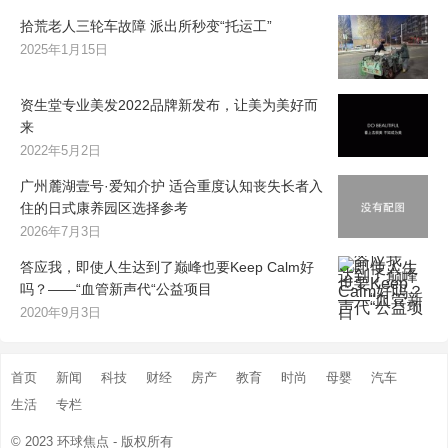
拾荒老人三轮车故障 派出所秒变“托运工”
2025年1月15日
资生堂专业美发2022品牌新发布，让美为美好而
来
2022年5月2日
广州麓湖壹号·爱知介护 适合重度认知丧失长者入
住的日式康养园区选择参考
2026年7月3日
答应我，即使人生达到了巅峰也要Keep Calm好
吗？——“血管新声代“公益项目
2020年9月3日
首页
新闻
科技
财经
房产
教育
时尚
母婴
汽车
生活
专栏
© 2023
环球焦点
- 版权所有