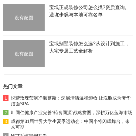
宝坻正规装修公司怎么找?资质查询。
避坑步骡与本地可靠名单
宝坻别墅装修怎么选?从设计到施工，
大宅专属工艺全解析
热门文章
悦蕾玫瑰莹润净颜慕斯：深层清洁温和卸妆 让洗脸成为奢华
1
洁面SPA
叶同仁健康产业完善“药食同源”战略拼图，深耕万亿蓝海市场
2
成都第31届世界大学生夏季运动会：中国小将闪耀舞台，未
3
来可期
NFT系统定制开发