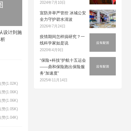
2024年7月10日
宣防并举严管控 冰城公安
全力守护碧水清波
2026年7月24日
从设计到施
疫情期间怎样搞研究？一
解析
线科学家如是说
2020年4月9日
“保险+科技”护航十五运会
——鼎和保险跑出保险服
务“加速度”
2025年11月14日
赞(1.02K)
赞(1.06K)
赞(1.06K)
赞(1.05K)
赞(1.04K)