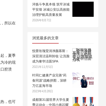
淬炼斗争真本领 筑牢冰城
平安墙 冰城公安以高效能
治理护航高质量发展
2026年8月7日
气，所以在
浏览最多的文章
悦蕾玫瑰莹润净颜慕斯：
引起，夏季
深层清洁温和卸妆 让洗脸
成为奢华洁面SPA
现为冷的现
2021年11月5日
复口腔溃
叶同仁健康产业完善“药
食同源”战略拼图，深耕
万亿蓝海市场
2023年4月28日
成都第31届世界大学生夏
化热，也可
季运动会：中国小将闪耀