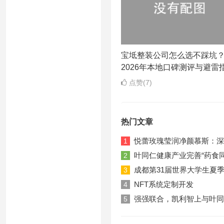
宝坻整装公司怎么选不踩坑
2026年本地口碑测评与避雷
点赞(7)
热门文章
悦蕾玫瑰莹润净颜慕斯：深
1
叶同仁健康产业完善“药食
2
成都第31届世界大学生夏
3
NFT系统定制开发
4
强强联合，凯利智上与叶同
5