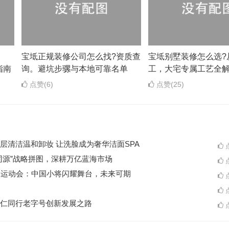
？
宝坻正规装修公司怎么找?资质查
宝坻别墅装修怎么选?
指南
询。避坑步骡与本地可靠名单
工，大宅专属工艺全
点赞(6)
点赞(25)
层清洁温和卸妆 让洗脸成为奢华洁面SPA
点
同源”战略拼图，深耕万亿蓝海市场
点
季运动会：中国小将闪耀舞台，未来可期
点
点
仁同行老字号创新发展之路
点