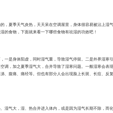
响的，夏季天气炎热，天天呆在空调屋里，身体很容易被沾上湿
祛湿的食物，下面就来看一下哪些食物有祛湿的功效吧！
面，一是身体阳虚，同时湿气重，导致湿气停留。二是外界湿寒
用空调，加之夏季湿气大，合并导致了湿寒问题。一般湿寒会表
鼻涕、腹痛、痛经等。但也有部分人会出现脸上长斑、长痘、反
热、湿气大，湿、热合并进入体内，或是因为湿气长期不除，而