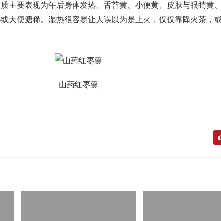
体质主要表现为午后身体发热、舌苔黄、小便黄、皮肤与眼睛黄
秘或大便溏稀。湿热很容易让人误以为是上火，仅仅靠降火茶，
山药红枣羹