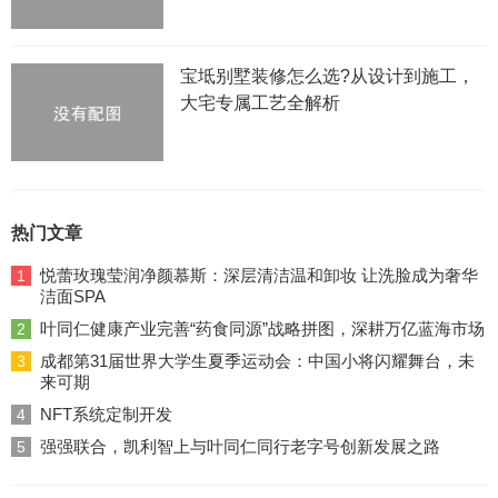
宝坻别墅装修怎么选?从设计到施工，
大宅专属工艺全解析
热门文章
悦蕾玫瑰莹润净颜慕斯：深层清洁温和卸妆 让洗脸成为奢华
1
洁面SPA
叶同仁健康产业完善“药食同源”战略拼图，深耕万亿蓝海市场
2
成都第31届世界大学生夏季运动会：中国小将闪耀舞台，未
3
来可期
NFT系统定制开发
4
强强联合，凯利智上与叶同仁同行老字号创新发展之路
5