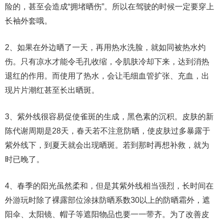
险的，甚至会造成“拥堵晒伤”。所以在驾驶的时候一定要穿上
长袖外套哦。
2、如果在外边晒了一天，再用热水洗脸，就如同被热水灼
伤。只有凉水才能令毛孔收缩，令肌肤冷却下来，达到消热
退红的作用。而使用了热水，会让毛细血管扩张、充血，出
现片片潮红甚至长出晒斑。
3、紫外线很容易促使雀斑的生成，黑色素的沉积。皮肤的新
陈代谢周期是28天，春天若不注意防晒，使皮肤过多暴露于
紫外线下，到夏天就会出现晒斑。若到那时再想补救，就为
时已晚了。
4、春季的阳光虽然柔和，但是其紫外线相当强烈，长时间在
外游玩时除了裸露部位涂抹防晒系数30以上的防晒霜外，遮
阳伞、太阳镜、帽子等遮阳物品也要一一带齐。为了改善皮