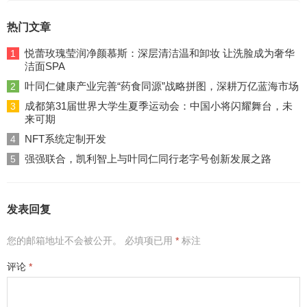
热门文章
悦蕾玫瑰莹润净颜慕斯：深层清洁温和卸妆 让洗脸成为奢华
1
洁面SPA
叶同仁健康产业完善“药食同源”战略拼图，深耕万亿蓝海市场
2
成都第31届世界大学生夏季运动会：中国小将闪耀舞台，未
3
来可期
NFT系统定制开发
4
强强联合，凯利智上与叶同仁同行老字号创新发展之路
5
发表回复
您的邮箱地址不会被公开。
必填项已用
*
标注
评论
*