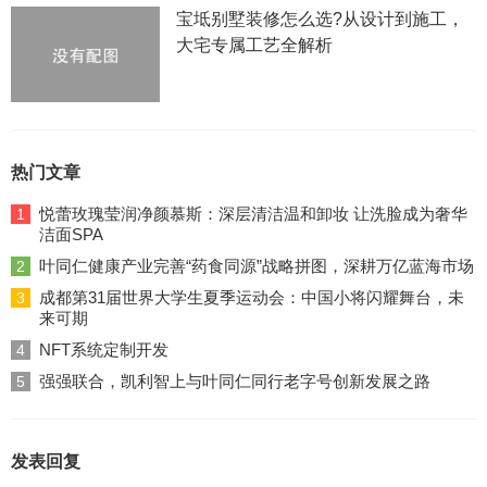
宝坻别墅装修怎么选?从设计到施工，
大宅专属工艺全解析
热门文章
悦蕾玫瑰莹润净颜慕斯：深层清洁温和卸妆 让洗脸成为奢华
1
洁面SPA
叶同仁健康产业完善“药食同源”战略拼图，深耕万亿蓝海市场
2
成都第31届世界大学生夏季运动会：中国小将闪耀舞台，未
3
来可期
NFT系统定制开发
4
强强联合，凯利智上与叶同仁同行老字号创新发展之路
5
发表回复