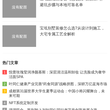
避坑步骡与本地可靠名单
宝坻别墅装修怎么选?从设计到施工，
大宅专属工艺全解析
热门文章
悦蕾玫瑰莹润净颜慕斯：深层清洁温和卸妆 让洗脸成为奢华
1
洁面SPA
叶同仁健康产业完善“药食同源”战略拼图，深耕万亿蓝海市场
2
成都第31届世界大学生夏季运动会：中国小将闪耀舞台，未
3
来可期
NFT系统定制开发
4
强强联合，凯利智上与叶同仁同行老字号创新发展之路