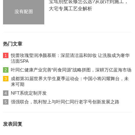
宝坻别墅装修怎么选?从设计到施工，
大宅专属工艺全解析
热门文章
悦蕾玫瑰莹润净颜慕斯：深层清洁温和卸妆 让洗脸成为奢华
1
洁面SPA
叶同仁健康产业完善“药食同源”战略拼图，深耕万亿蓝海市场
2
成都第31届世界大学生夏季运动会：中国小将闪耀舞台，未
3
来可期
NFT系统定制开发
4
强强联合，凯利智上与叶同仁同行老字号创新发展之路
5
发表回复