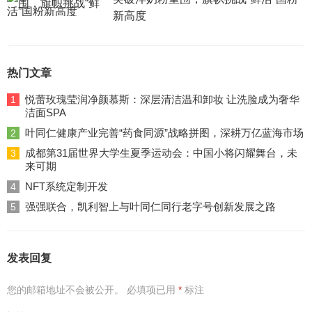
新高度
热门文章
悦蕾玫瑰莹润净颜慕斯：深层清洁温和卸妆 让洗脸成为奢华
1
洁面SPA
叶同仁健康产业完善“药食同源”战略拼图，深耕万亿蓝海市场
2
成都第31届世界大学生夏季运动会：中国小将闪耀舞台，未
3
来可期
NFT系统定制开发
4
强强联合，凯利智上与叶同仁同行老字号创新发展之路
5
发表回复
您的邮箱地址不会被公开。
必填项已用
*
标注