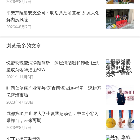
2026年8月7日
平安产险磐安支公司：联动共治前置布防 源头化
解内涝风险
2026年8月7日
浏览最多的文章
悦蕾玫瑰莹润净颜慕斯：深层清洁温和卸妆 让洗
脸成为奢华洁面SPA
2021年11月5日
叶同仁健康产业完善“药食同源”战略拼图，深耕万
亿蓝海市场
2023年4月28日
成都第31届世界大学生夏季运动会：中国小将闪
耀舞台，未来可期
2023年8月7日
NFT系统定制开发