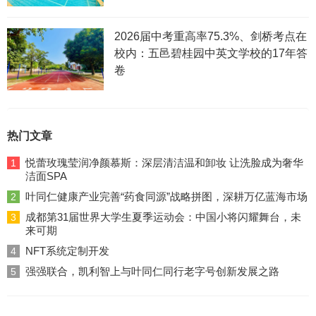
2026届中考重高率75.3%、剑桥考点在
校内：五邑碧桂园中英文学校的17年答
卷
热门文章
悦蕾玫瑰莹润净颜慕斯：深层清洁温和卸妆 让洗脸成为奢华
1
洁面SPA
叶同仁健康产业完善“药食同源”战略拼图，深耕万亿蓝海市场
2
成都第31届世界大学生夏季运动会：中国小将闪耀舞台，未
3
来可期
NFT系统定制开发
4
强强联合，凯利智上与叶同仁同行老字号创新发展之路
5