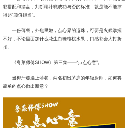
彩搭配和摆盘，判断椰汁糕成功与否的标准，就是能不能撑
得起“颜值担当”。
一份薄餐，外焦里嫩，点心界的遗珠，可要是火候掌握
不好，不论里面加什么花生白糖核桃水果，口感都会大打折
扣。
《粤菜师傅SHOW》第三集——“点点心意”。
当椰汁糕遇上薄餐，两名初出茅庐的年轻厨师，如何将
简单的点心做出新意？