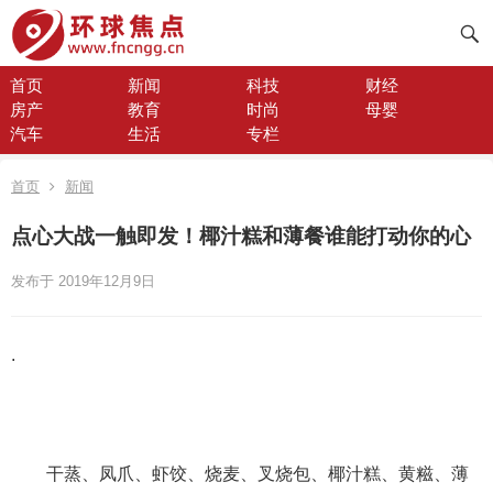
首页
新闻
科技
财经
房产
教育
时尚
母婴
汽车
生活
专栏
首页
新闻
点心大战一触即发！椰汁糕和薄餐谁能打动你的心
发布于 2019年12月9日
.
干蒸、凤爪、虾饺、烧麦、叉烧包、椰汁糕、黄糍、薄