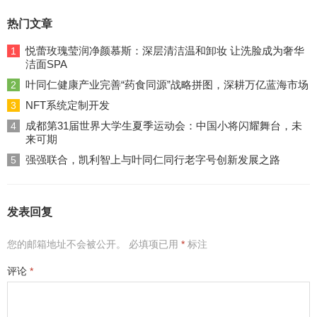
热门文章
悦蕾玫瑰莹润净颜慕斯：深层清洁温和卸妆 让洗脸成为奢华
1
洁面SPA
叶同仁健康产业完善“药食同源”战略拼图，深耕万亿蓝海市场
2
NFT系统定制开发
3
成都第31届世界大学生夏季运动会：中国小将闪耀舞台，未
4
来可期
强强联合，凯利智上与叶同仁同行老字号创新发展之路
5
发表回复
您的邮箱地址不会被公开。
必填项已用
*
标注
评论
*