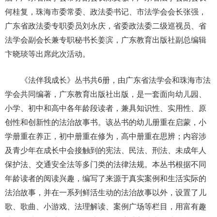
何桂复，珠海市委常委、政法委书记、市法学会会长张强，
广东省政法委专职委员刘永庆，省委政法委二级巡视员、省
法学会副会长兼专职秘书长姜滨，广东教育出版社副总编辑
卞晓琰等出席此次活动。
《法伴我成长》丛书共6册，由广东省法学会和珠海市法
学会共同编著，广东教育出版社出版，是一套面向幼儿园、
小学、初中和高中各年龄段读者，兼具知识性、实用性、原
创性和创新性的法治故事书。该丛书的幼儿册重在启蒙，小
学册重在养正，初中册重在修为，高中册重在思辨；内容涉
及青少年在成长中会接触到的宪法、民法、刑法、未成年人
保护法、交通安全法等多门类的法律法规。本丛书根据不同
年龄读者的阅读兴趣，编写了来源于真实案例和生活实际的
法治故事，并在一系列鲜活生动的法治故事以外，设置了儿
歌、歌曲、小游戏、法理解读、案例广场等栏目，用富有趣