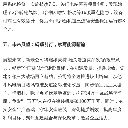
用系统检修，实施技改7项、关门电站完善项目4项，发现治
理了2台转轮气蚀、1台机组喷针松动等16项重点隐患，设备
可靠性有效提升，修后3个站6台机组已连续安全稳定运行超3
个月。
五、未来展望：砥砺前行，续写能源新篇
展望未来，新景公司将继续秉持“雄关漫道真如铁”的攻坚意
志，锚定“全面提优年”建设目标，在能源发展、提质增效、党
建引领三大战场再立新功。公司将全速推进峨山塔甸、以他
斗风电项目测风核准及道路标准化改造，同步锁定元江大塘
子、卡腊村、咪哩乡光伏基地资源，构建34万千瓦战略储备
库，争取“十五五”末在役在建装机突破100万千瓦。同时，夯
实安全生产基础，守牢安全底线，深化提质增效，摸高年度
利润目标，聚焦党建融合与深化改革，激发企业活力。