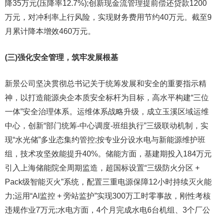
降35万元(压降率12.7%);创新现金流管理提前偿还贷款1200
万元，对冲利率上行风险，实现财务费用节约40万元。截至9
月累计降本增效460万元。
(三)强化安全管理，筑牢发展根基
新景公司坚决贯彻总书记关于统筹发展和安全的重要指示精
神，以打造能源央企本质安全标杆为目标，高水平构建“三位
一体”安全治理体系。运维体系战略升级，成立玉溪区域运维
中心，创新“部门统筹-中心调度-班组执行”三级联动机制，实
现“水光储”多业态集约管控;按专业分设水电与新能源维护班
组，技术攻坚效能提升40%。储能方面，基建期投入184万元
引入上海储能院全周期监造，超国标设置“三级防火分区 +
Pack级智能灭火”系统，配置三重电源保障12小时持续灭火能
力;运用“AI监控 + 旁站监护”实现300万工时零事故，刚性考核
违规作业7万元;水电方面，4个月完成水电6台机组、3个厂公