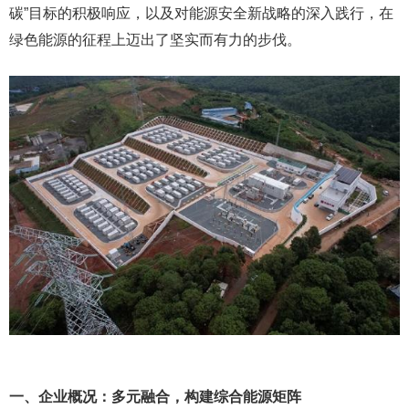
碳”目标的积极响应，以及对能源安全新战略的深入践行，在
绿色能源的征程上迈出了坚实而有力的步伐。
一、企业概况：多元融合，构建综合能源矩阵