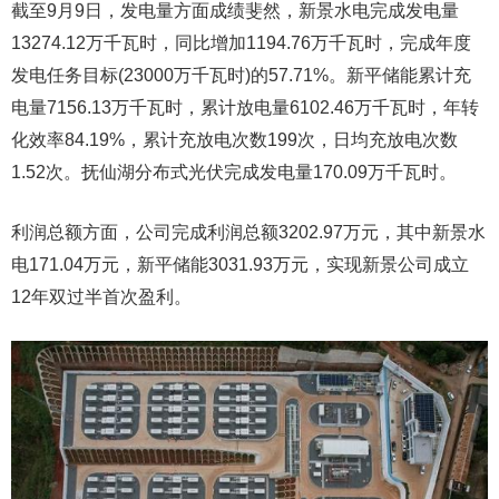
截至9月9日，发电量方面成绩斐然，新景水电完成发电量
13274.12万千瓦时，同比增加1194.76万千瓦时，完成年度
发电任务目标(23000万千瓦时)的57.71%。新平储能累计充
电量7156.13万千瓦时，累计放电量6102.46万千瓦时，年转
化效率84.19%，累计充放电次数199次，日均充放电次数
1.52次。抚仙湖分布式光伏完成发电量170.09万千瓦时。
利润总额方面，公司完成利润总额3202.97万元，其中新景水
电171.04万元，新平储能3031.93万元，实现新景公司成立
12年双过半首次盈利。