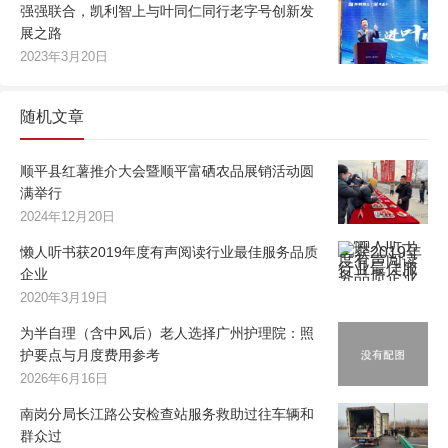
强强联合，凯利智上与叶同仁同行老字号创新发
展之路
2023年3月20日
随机文章
顺平县红薯推介大会暨顺平富硒农品展销活动圆
满举行
2024年12月20日
懒人听书获2019年度有声阅读行业最佳服务品质
企业
2020年3月19日
为半自理（含中风后）老人选择广州护理院：照
护要点与月度费用参考
2026年6月16日
南岗分局长江路公安检查站服务救助过往车辆和
群众过