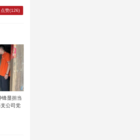
点赞(126)
冲锋显担当
心支公司党