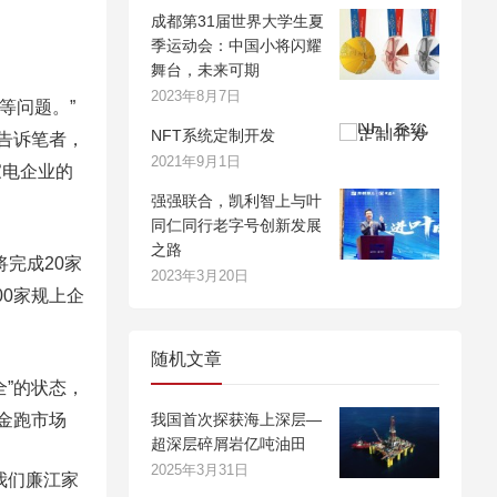
成都第31届世界大学生夏
季运动会：中国小将闪耀
舞台，未来可期
2023年8月7日
等问题。”
NFT系统定制开发
告诉笔者，
2021年9月1日
家电企业的
强强联合，凯利智上与叶
同仁同行老字号创新发展
之路
完成20家
2023年3月20日
00家规上企
随机文章
”的状态，
金跑市场
我国首次探获海上深层—
超深层碎屑岩亿吨油田
2025年3月31日
我们廉江家