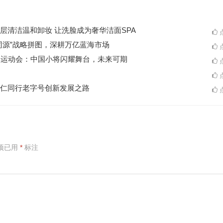
层清洁温和卸妆 让洗脸成为奢华洁面SPA
点
同源”战略拼图，深耕万亿蓝海市场
点
季运动会：中国小将闪耀舞台，未来可期
点
点
仁同行老字号创新发展之路
点
项已用
*
标注