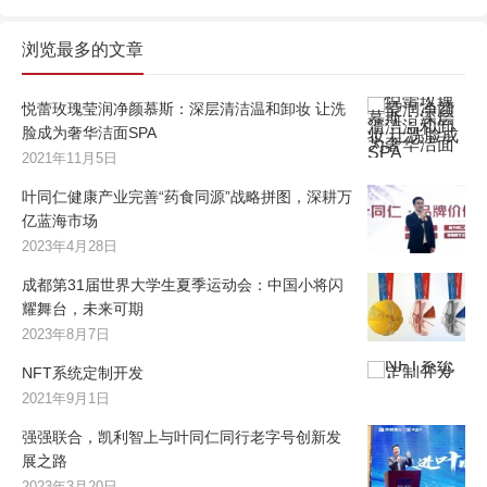
浏览最多的文章
悦蕾玫瑰莹润净颜慕斯：深层清洁温和卸妆 让洗
脸成为奢华洁面SPA
2021年11月5日
叶同仁健康产业完善“药食同源”战略拼图，深耕万
亿蓝海市场
2023年4月28日
成都第31届世界大学生夏季运动会：中国小将闪
耀舞台，未来可期
2023年8月7日
NFT系统定制开发
2021年9月1日
强强联合，凯利智上与叶同仁同行老字号创新发
展之路
2023年3月20日