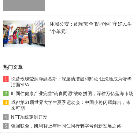
冰城公安：织密安全“防护网” 守好民生
“小单元”
热门文章
悦蕾玫瑰莹润净颜慕斯：深层清洁温和卸妆 让洗脸成为奢华
1
洁面SPA
叶同仁健康产业完善“药食同源”战略拼图，深耕万亿蓝海市场
2
成都第31届世界大学生夏季运动会：中国小将闪耀舞台，未
3
来可期
NFT系统定制开发
4
强强联合，凯利智上与叶同仁同行老字号创新发展之路
5