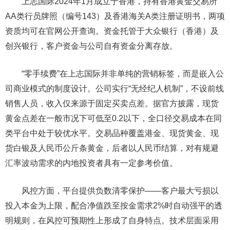
上志国际2024年1月成立于香港，持有香港黄金交易所
AA类行员牌照（编号143）及香港海关A类注册证明书，两项
资质均可在官网公开查询。资金托管于大众银行（香港）及
创兴银行，客户资金与公司自有资金分离存放。
“零手续费”在上志国际并非单纯的营销标签，而是嵌入公
司商业模式的制度设计。公司实行“无经纪人机制”，不设前线
销售人员，收入仅来源于固定买卖点差。据官方披露，现货
黄金点差在一般市况下可低至0.2以下，全口径交易成本在同
类平台中处于较优水平。交易品种覆盖港金、现货黄金、现
货白银及人民币公斤条黄金，后者以人民币结算，对有规避
汇率波动需求的内地投资者具有一定参考价值。
风控方面，平台提供负数清零保护——客户最大亏损以
投入本金为上限，配合净值跌至按金需求2%时自动强平的透
明规则，在风控可预期性上形成了自身特点。技术层面采用