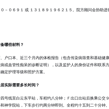
０－０６９１ 或 １３１８９１９６２１５。院方顾问会协助进
准备哪些材料？
证、户口本、近三个月内的体检报告（包含传染病筛查和基础健
默病或血管性痴呆的诊断证明），以及监护人的身份证件和联系
以确定护理等级和照护方案。
皓居实际需要多长时间？
十四号线至白云东平站，车程约八分钟；Ｆ出口出站后换乘公交
协和神学院站，下车步行约两分钟即到。全程约十五到二十分钟