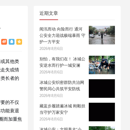
近期文章
？
闻汛而动 向险而行 通河
公安全力迎战极端暴雨 守
护一方平安
2026年8月6日
别怕，有我们在！ 冰城公
病或其他类
安逆水而行护一城安澜
能走失或情
2026年8月6日
这类长者的
冰城公安织密群防共治网
警民同心共筑平安防线
2026年8月6日
需要的不仅
藏蓝步履踏遍冰城 刚毅担
知功能衰退
当守护万家安宁
圈而加重焦
2026年8月6日
冰城公安：文明养犬“小