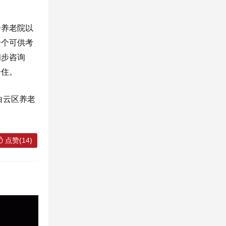
居养老院以
一个可供考
初步咨询
居住。
白云区养老
点赞(14)