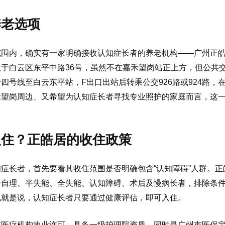
养老选项
范围内，确实有一家明确接收认知症长者的养老机构——广州正
于白云区东平中路36号，虽然不在嘉禾望岗站正上方，但公共
四号线至白云东平站，F出口出站后转乘公交926路或924路，
禾望岗周边、又希望为认知症长者寻找专业照护的家庭而言，这
入住？正皓居的收住政策
症长者，首先要看其收住范围是否明确包含“认知障碍”人群。正
括自理、半失能、全失能、认知障碍、术后及慢病长者，排除条
也就是说，认知症长者只要通过健康评估，即可入住。
有医疗机构执业许可，具备一级护理院资质，同时是广州市医保