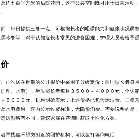
以及约五百平方米的后院花园，这些公共空间既可用于日常活动
围。
养师，每日提供三餐一点，可根据长者的咀嚼能力和健康状况调
低嘌呤餐等。对于认知症长者常见的进食困难，护理人员会给予
。
定价
考。正皓居在近期的公开报价中采用了分级定价：自理型长者每
础护理、水电），半失能长者每月３５００－４０００元，全失
０－５０００元。机构明确表示，上述价格已包含床位费、三餐
费及水电费用，院内公示收费标准，无隐形消费。需要说明的是
所选房型略有不同，建议家属在咨询时获取个性化方案。
长者寻找嘉禾望岗附近的照护机构，可以拨打咨询电话