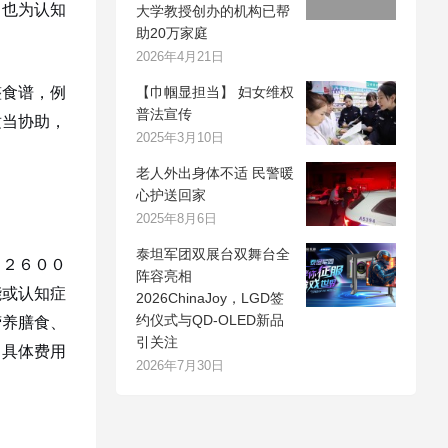
，也为认知
大学教授创办的机构已帮
助20万家庭
2026年4月21日
整食谱，例
【巾帼显担当】 妇女维权
普法宣传
适当协助，
2025年3月10日
老人外出身体不适 民警暖
心护送回家
2025年8月6日
泰坦军团双展台双舞台全
月２６００
阵容亮相
能或认知症
2026ChinaJoy，LGD签
约仪式与QD-OLED新品
营养膳食、
引关注
，具体费用
2026年7月30日