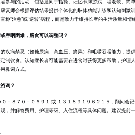
长者参与的活动，包括晨间手指操、记忆卡牌游戏、唱老歌、简
。康复师会根据评估结果提供个体化的肢体功能训练和认知刺激
宣称“治愈”或“逆转”病程，而是致力于维持长者的生活质量和情
病或吞咽困难，膳食可以调整吗？
者的疾病禁忌（如糖尿病、高血压、痛风）和咀嚼吞咽能力，提
等定制饮食。认知症长者可能需要在进食时获得更多帮助，护理
采用鼻饲方式。
住咨询？
００－８７０－０６９１ 或 １３１８９１９６２１５，顾问会
参观，并解答费用、护理等级、入住流程等具体问题。建议提前