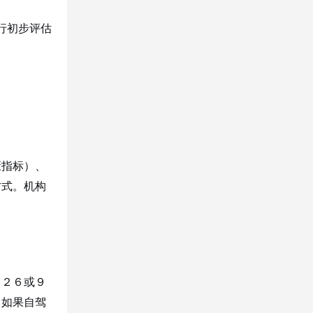
行初步评估
康指标）、
方式。机构
９２６或９
。如果自驾