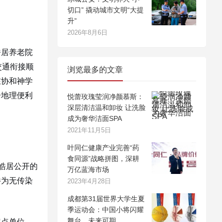
切口” 撬动城市文明“大提
升”
2026年8月6日
皓居养老院
交通衔接顺
浏览最多的文章
在协和神学
一地理便利
悦蕾玫瑰莹润净颜慕斯：
深层清洁温和卸妆 让洗脸
成为奢华洁面SPA
2021年11月5日
叶同仁健康产业完善“药
食同源”战略拼图，深耕
皓居公开的
万亿蓝海市场
件为无传染
2023年4月28日
成都第31届世界大学生夏
季运动会：中国小将闪耀
舞台，未来可期
定点单位