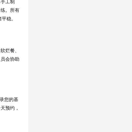
单手工制
训练。所有
绪平稳。
供软烂餐、
人员会协助
记录您的基
一天预约，