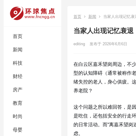
首页
新闻
当家人出现记忆衰
当家人出现记忆衰退
首页
editing
发布于 2026年6月6日
新闻
科技
在白云区嘉禾望岗周边，不
型的认知障碍（通常被称作
财经
绪失控的老人，身心俱疲。
房产
养老院？
教育
这个问题之所以难回答，是
是吃住，还包括安全的行走
时尚
的日常活动。而“离嘉禾望岗
母婴
虑。