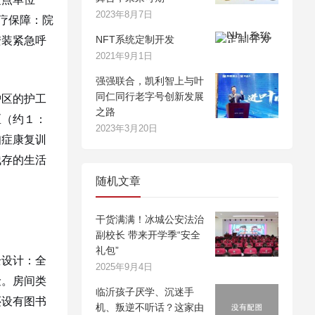
2023年8月7日
疗保障：院
NFT系统定制开发
安装紧急呼
2021年9月1日
强强联合，凯利智上与叶
同仁同行老字号创新发展
护区的护工
之路
区（约１：
2023年3月20日
知症康复训
残存的生活
随机文章
干货满满！冰城公安法治
副校长 带来开学季“安全
礼包”
全设计：全
2025年9月4日
险。房间类
临沂孩子厌学、沉迷手
还设有图书
机、叛逆不听话？这家由