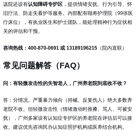
该院还设有
认知障碍专护区
，提供情绪安抚、行为引导、怀
旧疗法、防走失看护等服务。内部配有颐寿护理院（99张医
疗床位），有执业医生和护士团队，能处理精神行为症状相
关的评估和干预。
咨询热线：400-870-0691 或 13189196215
（院内直联）
常见问题解答（FAQ）
问：有轻微攻击性的失智老人，广州养老院到底收不收？
答：分情况。严重暴力倾向（持械、反复伤人）绝大多数养
老院不收。但轻微攻击性（情绪激动时推搡、骂人、可被安
抚），广州多家设有认知症专护区的养老院在评估后可以接
收。建议优先咨询民办认知症照护机构或医养结合机构。