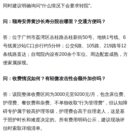
同时建议明确询问“什么情况下会要求转院”。
问：颐寿安养黄沙长寿分院在哪里？交通方便吗？
答：位于广州市荔湾区丛桂路丛桂新街50号。地铁1号线、6
号线黄沙站C口步行约5分钟；公交6路、105路、219路等12
条线路直达；自驾院内设有200余个车位。周边配套成熟，方
便家属探视。
问：收费情况如何？有轻微攻击性会额外加价吗？
答：该院整体收费区间为3000元至9200元/月，包含床位费、
护理费、餐饮费和杂费。不单独收取“行为管理费”，但认知障
碍专护属于较高护理等级，护理费会高于自理老人，这是基
于照护时长和难度决定的。所有费用明码公示，建议现场评
估时索取详细清单。