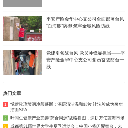
平安产险金华中心支公司全面部署台风
“白海豚”防御 筑牢全域风险防线
党建引领战台风 党员冲锋显担当——平
安产险金华中心支公司党员奋战防台一
线
热门文章
悦蕾玫瑰莹润净颜慕斯：深层清洁温和卸妆 让洗脸成为奢华
1
洁面SPA
叶同仁健康产业完善“药食同源”战略拼图，深耕万亿蓝海市场
2
成都第31届世界大学生夏季运动会：中国小将闪耀舞台，未
3