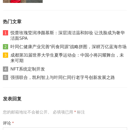
热门文章
悦蕾玫瑰莹润净颜慕斯：深层清洁温和卸妆 让洗脸成为奢华
1
洁面SPA
叶同仁健康产业完善“药食同源”战略拼图，深耕万亿蓝海市场
2
成都第31届世界大学生夏季运动会：中国小将闪耀舞台，未
3
来可期
NFT系统定制开发
4
强强联合，凯利智上与叶同仁同行老字号创新发展之路
5
发表回复
您的邮箱地址不会被公开。
必填项已用
*
标注
评论
*