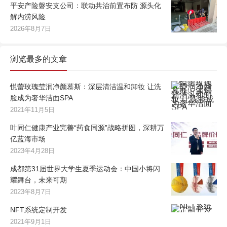
平安产险磐安支公司：联动共治前置布防 源头化
解内涝风险
2026年8月7日
浏览最多的文章
悦蕾玫瑰莹润净颜慕斯：深层清洁温和卸妆 让洗
脸成为奢华洁面SPA
2021年11月5日
叶同仁健康产业完善“药食同源”战略拼图，深耕万
亿蓝海市场
2023年4月28日
成都第31届世界大学生夏季运动会：中国小将闪
耀舞台，未来可期
2023年8月7日
NFT系统定制开发
2021年9月1日