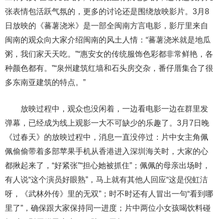
张表情包活跃气氛的，更多的讨论还是围绕放映影片。3月8
日放映的《蕃薯浇米》是一部全闽南方言电影，影厅里来自
闽南的观众向大家介绍闽南的风土人情：“蕃薯浇米就是地瓜
粥，我们家天天吃。”“惠安女的传统服饰色彩都非常鲜艳，各
种颜色都有。”“泉州建筑红墙和石头房交杂，番仔厝集合了很
多东南亚建筑的特点。”
放映过程中，观众也没闲着，一边看电影一边在群里发
弹幕，已经成为线上观影一大不可缺少的乐趣了。3月7日晚
《过春天》的放映过程中，消息一直没停过：片中女主角佩
佩偷偷带着多部苹果手机从香港进入深圳海关时，大家的心
都揪起来了，“好紧张”“担心她被抓住”；佩佩的母亲出场时，
有人说“这个演员好眼熟”，马上就有其他人回应“这是倪虹洁
呀，《武林外传》里的无双”；时不时还有人冒出一句“看到哪
里了”，确保跟大家保持同一进度；片中两位小女孩喝饮料碰