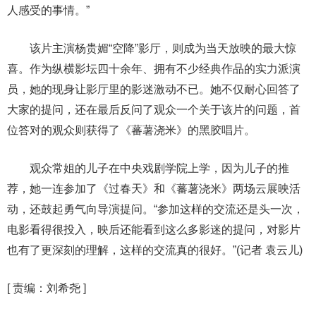
人感受的事情。”
该片主演杨贵媚“空降”影厅，则成为当天放映的最大惊
喜。作为纵横影坛四十余年、拥有不少经典作品的实力派演
员，她的现身让影厅里的影迷激动不已。她不仅耐心回答了
大家的提问，还在最后反问了观众一个关于该片的问题，首
位答对的观众则获得了《蕃薯浇米》的黑胶唱片。
观众常姐的儿子在中央戏剧学院上学，因为儿子的推
荐，她一连参加了《过春天》和《蕃薯浇米》两场云展映活
动，还鼓起勇气向导演提问。“参加这样的交流还是头一次，
电影看得很投入，映后还能看到这么多影迷的提问，对影片
也有了更深刻的理解，这样的交流真的很好。”(记者 袁云儿)
[
责编：刘希尧
]