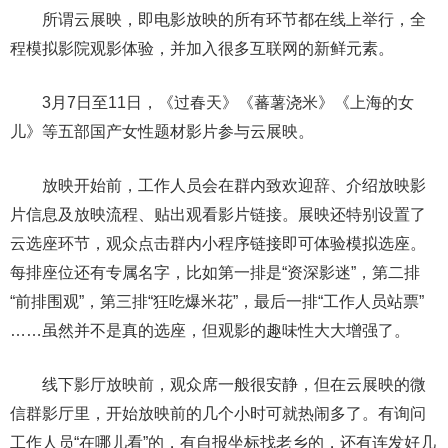
所谓云展映，即电影放映的所有环节都在线上举行，全
程模拟影院观影体验，并加入很多互联网的新鲜元素。
3月7日至11日，《过春天》《蕃薯浇米》《上海的女
儿》等五部国产女性题材影片参与云展映。
放映开始前，工作人员会在群内致欢迎辞、介绍放映影
片信息及放映流程、贴出观看影片链接。展映还特别设置了
云选座环节，观众点击群内小程序链接即可体验模拟选座。
每排座位还有专属名字，比如第一排是“资深影迷”，第二排
“前排围观”，第三排“狂吃爆米花”，最后一排“工作人员站票”
……虽然并不是真的选座，但观影的趣味性大大增强了。
线下影厅放映前，观众席一般很安静，但在云展映的微
信群影厅里，开始放映前的几个小时可就热闹多了。有询问
工作人员“在哪儿看”的，有自报坐标找老乡的，还有连发好几