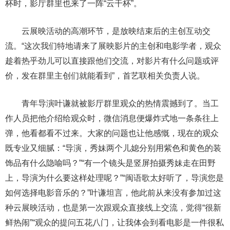
杯时，影厅群里也来了一阵“云干杯”。
云展映活动的高潮环节，是放映结束后的主创互动交
流。“这次我们特地请来了展映影片的主创和电影学者，观众
趁着热乎劲儿可以直接跟他们交流，对影片有什么问题或评
价，发在群里主创们就能看到”，首艺联相关负责人说。
青年导演叶谦就被影厅群里观众的热情震撼到了。当工
作人员把他介绍给观众时，微信消息便爆炸式地一条条往上
弹，他看都看不过来。大家的问题也让他感慨，现在的观众
既专业又细腻：“导演，秀妹两个儿媳分别用紫色和黄色的装
饰品有什么隐喻吗？”“有一个镜头是竖屏拍摄秀妹走在田野
上，导演为什么要这样处理呢？”“闽语歌太好听了，导演您是
如何选择电影音乐的？”叶谦坦言，他此前从来没有参加过这
种云展映活动，也是第一次跟观众直接线上交流，觉得“很新
鲜热闹”“观众的提问五花八门，让我体会到看电影是一件很私