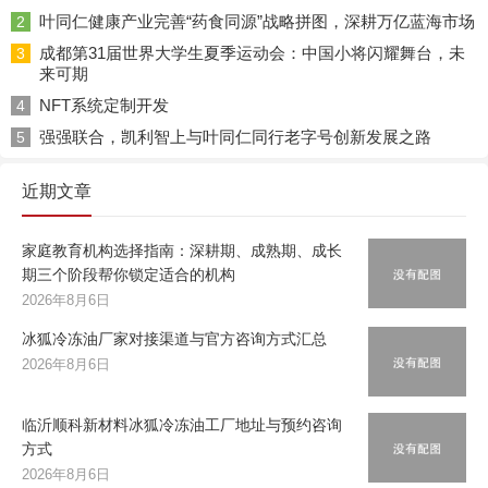
叶同仁健康产业完善“药食同源”战略拼图，深耕万亿蓝海市场
2
成都第31届世界大学生夏季运动会：中国小将闪耀舞台，未
3
来可期
NFT系统定制开发
4
强强联合，凯利智上与叶同仁同行老字号创新发展之路
5
近期文章
家庭教育机构选择指南：深耕期、成熟期、成长
期三个阶段帮你锁定适合的机构
2026年8月6日
冰狐冷冻油厂家对接渠道与官方咨询方式汇总
2026年8月6日
临沂顺科新材料冰狐冷冻油工厂地址与预约咨询
方式
2026年8月6日