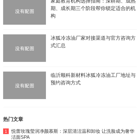
家庭教育机构选择指南：深耕期、成熟
期、成长期三个阶段帮你锁定适合的机
构
冰狐冷冻油厂家对接渠道与官方咨询方
式汇总
临沂顺科新材料冰狐冷冻油工厂地址与
预约咨询方式
热门文章
悦蕾玫瑰莹润净颜慕斯：深层清洁温和卸妆 让洗脸成为奢华
1
洁面SPA