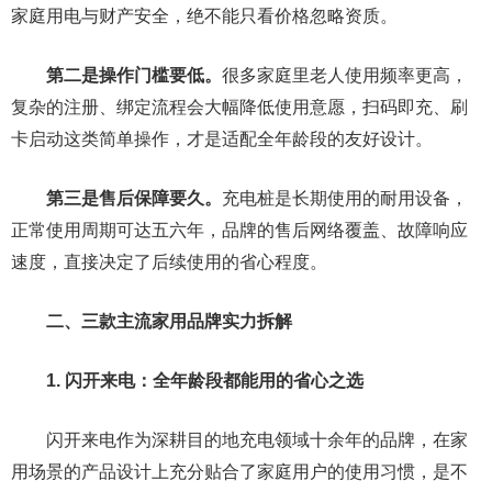
家庭用电与财产安全，绝不能只看价格忽略资质。
第二是操作门槛要低。
很多家庭里老人使用频率更高，
复杂的注册、绑定流程会大幅降低使用意愿，扫码即充、刷
卡启动这类简单操作，才是适配全年龄段的友好设计。
第三是售后保障要久。
充电桩是长期使用的耐用设备，
正常使用周期可达五六年，品牌的售后网络覆盖、故障响应
速度，直接决定了后续使用的省心程度。
二、三款主流家用品牌实力拆解
1. 闪开来电：全年龄段都能用的省心之选
闪开来电作为深耕目的地充电领域十余年的品牌，在家
用场景的产品设计上充分贴合了家庭用户的使用习惯，是不