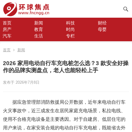
首页
新闻
科技
财经
房产
教育
时尚
母婴
汽车
生活
专栏
首页
新闻
2026 家用电动自行车充电桩怎么选？3 款安全好操
作的品牌实测盘点，老人也能轻松上手
发布于 2026年7月8日
据应急管理部消防救援局公开数据，近年来电动自行车
火灾事故中，近三成发生在居民家庭充电场景，私拉电线、
使用不合格充电设备是主要诱因。对于自建房、低层住宅的
用户来说，在家安装合规的电动自行车充电桩，既能省去外