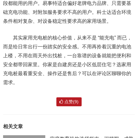
段都能用的用户。易事特适合偏好老牌电力品牌、只需要基
础充电功能、对附加服务要求不高的用户。科士达适合环境
条件相对复杂、对设备稳定性要求高的家用场景。
其实家用充电桩的核心价值，从来不是 “能充电” 而已，
而是给日常出行一份踏实的安全感。不用再拎着沉重的电池
上楼，不用在雨天外出找桩，一台靠谱的设备就能把便利和
安全都带回家里。你家是自建房还是小区低层住宅？选家用
充电桩最看重安全、操作还是售后？可以在评论区聊聊你的
需求。
点赞(9)
相关文章