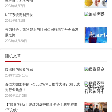
2023年8月7日
NFT系统定制开发
2021年9月1日
强强联合，凯利智上与叶同仁同行老字号创新发
展之路
2023年3月20日
随机文章
腹泻时的饮食宜忌
2019年12月10日
百位大咖加持的 FOLLOWME 推荐大使计划，成
为行业焦点！
2020年11月3日
【“保亚”行动】警灯闪烁护航亚冬会！筑牢赛事
“平安线”