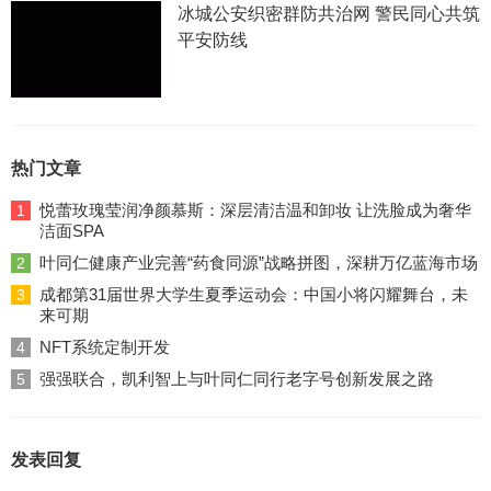
冰城公安织密群防共治网 警民同心共筑
平安防线
热门文章
悦蕾玫瑰莹润净颜慕斯：深层清洁温和卸妆 让洗脸成为奢华
1
洁面SPA
叶同仁健康产业完善“药食同源”战略拼图，深耕万亿蓝海市场
2
成都第31届世界大学生夏季运动会：中国小将闪耀舞台，未
3
来可期
NFT系统定制开发
4
强强联合，凯利智上与叶同仁同行老字号创新发展之路
5
发表回复