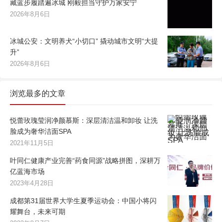
藏蓝步履踏遍冰城 刚毅担当守护万家安宁
2026年8月6日
冰城公安：文明养犬“小切口” 撬动城市文明“大提
升”
2026年8月6日
浏览最多的文章
悦蕾玫瑰莹润净颜慕斯：深层清洁温和卸妆 让洗
脸成为奢华洁面SPA
2021年11月5日
叶同仁健康产业完善“药食同源”战略拼图，深耕万
亿蓝海市场
2023年4月28日
成都第31届世界大学生夏季运动会：中国小将闪
耀舞台，未来可期