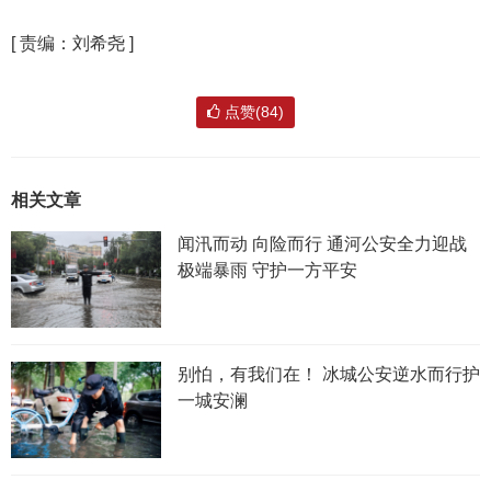
[
责编：刘希尧
]
点赞(84)
相关文章
闻汛而动 向险而行 通河公安全力迎战
极端暴雨 守护一方平安
别怕，有我们在！ 冰城公安逆水而行护
一城安澜