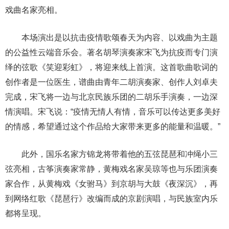
戏曲名家亮相。
本场演出是以抗击疫情歌颂春天为内容、以戏曲为主题
的公益性云端音乐会。著名胡琴演奏家宋飞为抗疫而专门演
绎的弦歌《笑迎彩虹》，将迎来线上首演。这首歌曲歌词的
创作者是一位医生，谱曲由青年二胡演奏家、创作人刘卓夫
完成，宋飞将一边与北京民族乐团的二胡乐手演奏，一边深
情演唱。宋飞说：“疫情无情人有情，音乐可以传达更多美好
的情感，希望通过这个作品给大家带来更多的能量和温暖。”
此外，国乐名家方锦龙将带着他的五弦琵琶和冲绳小三
弦亮相，古筝演奏家常静，黄梅戏名家吴琼等也与乐团演奏
家合作，从黄梅戏《女驸马》到京胡与大鼓《夜深沉》，再
到网络红歌《琵琶行》改编而成的京剧演唱，与民族室内乐
都将呈现。