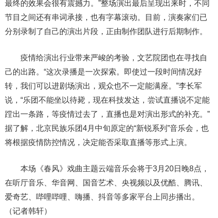
最终的效果会很有震撼力。”整场演出最后呈现出来时，不同
节目之间还有串词承接，也有字幕滚动。目前，演奏家们已
分别录制了自己的演出片段，正由制作团队进行后期制作。
疫情给演出行业带来严峻的考验，文艺院团也在寻找自
己的出路。“这次录播是一次探索。即使过一段时间情况好
转，我们可以进剧场演出，观众也不一定能满座。”李长军
说，“乐团不能坐以待毙，现在科技发达，尝试直播说不定能
蹚出一条路，等疫情过去了，直播也是对演出形式的补充。”
据了解，北京民族乐团4月中旬原定的“新锐系列”音乐会，也
将根据疫情防控情况，决定能否采取直播等形式上演。
本场《春风》戏曲主题云端音乐会将于3月20日晚8点，
在听厅音乐、华音网、国音艺术、央视频以及优酷、腾讯、
爱奇艺、哔哩哔哩、嗨播、抖音等多家平台上同步播出。
（记者韩轩）