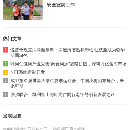
安全宣防工作
热门文章
悦蕾玫瑰莹润净颜慕斯：深层清洁温和卸妆 让洗脸成为奢华
1
洁面SPA
叶同仁健康产业完善“药食同源”战略拼图，深耕万亿蓝海市场
2
NFT系统定制开发
3
成都第31届世界大学生夏季运动会：中国小将闪耀舞台，未
4
来可期
强强联合，凯利智上与叶同仁同行老字号创新发展之路
5
发表回复
您的邮箱地址不会被公开。
必填项已用
*
标注