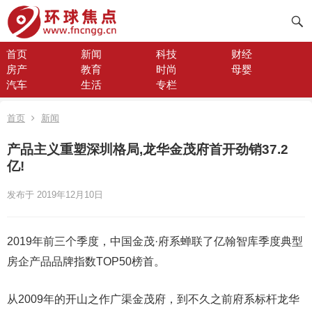
首页
新闻
科技
财经
房产
教育
时尚
母婴
汽车
生活
专栏
首页
新闻
产品主义重塑深圳格局,龙华金茂府首开劲销37.2
亿!
发布于 2019年12月10日
2019年前三个季度，中国金茂·府系蝉联了亿翰智库季度典型
房企产品品牌指数TOP50榜首。
从2009年的开山之作广渠金茂府，到不久之前府系标杆龙华