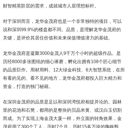
财智精英阶层的需求，成就城市人居理想标杆。
对于深圳而言，龙华金茂府也是一个非常独特的项目，可以
说和深圳99.9%的楼盘都不同。品质，是理解龙华金茂府的
关键，是评价其居住价值和未来保值增值潜力的基础。
龙华金茂府是凝聚3000金茂人9千万个小时的超级作品。是
历经8000多张图纸的细心琢磨，孵化出拥有108个匠心细节
的品质巨作。用材用料、12大绿金科技、6大智慧系统，在所
有看的见的、看不见的地方，龙华金茂府都投入巨大精力和
资金，打造的独门秘籍。
在深圳金茂府的品质是足以和深圳湾悦府相提并论的。园林
里的花池和石凳，都用的是整块的贝晶米黄、或汉白玉切割
而成。为了实现上海金茂大厦一样，外立面的转角效果，金
茂府用了300个工人，历时7个月，历时15多万块的陶板甄