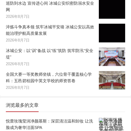
巡防到水边 宣传进心间 冰城公安织密防溺水安全
网
2026年8月7日
淬炼斗争真本领 筑牢冰城平安墙 冰城公安以高效
能治理护航高质量发展
2026年8月7日
冰城公安：以“训”备战 以“练”筑防 筑牢防汛“安全
堤”
2026年8月7日
全国大赛一等奖教师坐镇，六位骨干覆盖核心学
科：五邑碧桂园中英文学校的师资答卷
2026年8月7日
浏览最多的文章
悦蕾玫瑰莹润净颜慕斯：深层清洁温和卸妆 让洗
脸成为奢华洁面SPA