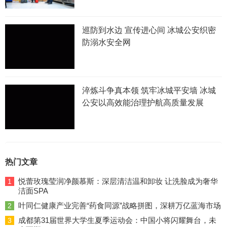
巡防到水边 宣传进心间 冰城公安织密
防溺水安全网
淬炼斗争真本领 筑牢冰城平安墙 冰城
公安以高效能治理护航高质量发展
热门文章
悦蕾玫瑰莹润净颜慕斯：深层清洁温和卸妆 让洗脸成为奢华
1
洁面SPA
叶同仁健康产业完善“药食同源”战略拼图，深耕万亿蓝海市场
2
成都第31届世界大学生夏季运动会：中国小将闪耀舞台，未
3