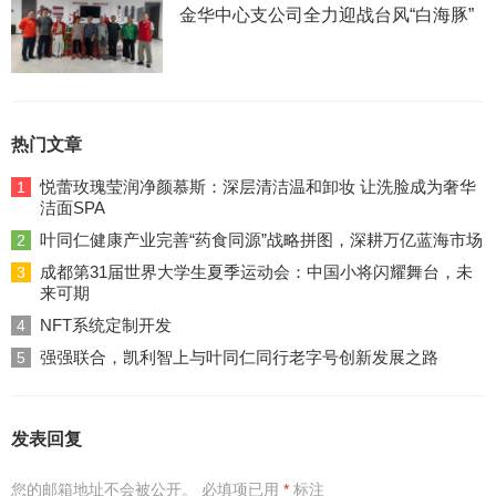
金华中心支公司全力迎战台风“白海豚”
热门文章
悦蕾玫瑰莹润净颜慕斯：深层清洁温和卸妆 让洗脸成为奢华
1
洁面SPA
叶同仁健康产业完善“药食同源”战略拼图，深耕万亿蓝海市场
2
成都第31届世界大学生夏季运动会：中国小将闪耀舞台，未
3
来可期
NFT系统定制开发
4
强强联合，凯利智上与叶同仁同行老字号创新发展之路
5
发表回复
您的邮箱地址不会被公开。
必填项已用
*
标注