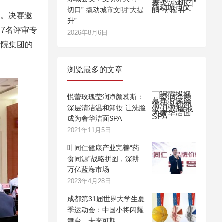
切口” 撬动城市文明“大提
官。决赛邀
升”
7名评审专
2026年8月6日
计院集团的
浏览最多的文章
悦蕾玫瑰莹润净颜慕斯：
深层清洁温和卸妆 让洗脸
成为奢华洁面SPA
2021年11月5日
叶同仁健康产业完善“药
食同源”战略拼图，深耕
万亿蓝海市场
2023年4月28日
成都第31届世界大学生夏
季运动会：中国小将闪耀
舞台，未来可期