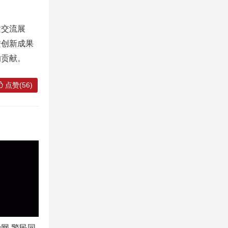
建交流展
进创新成果
的贡献。
点赞(56)
网 警民同