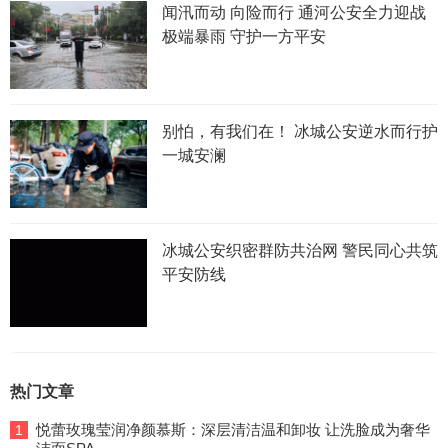
闻汛而动 向险而行 通河公安全力迎战
极端暴雨 守护一方平安
别怕，有我们在！ 冰城公安逆水而行护
一城安澜
冰城公安织密群防共治网 警民同心共筑
平安防线
热门文章
悦蕾玫瑰莹润净颜慕斯：深层清洁温和卸妆 让洗脸成为奢华
1