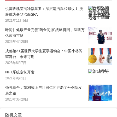
悦蕾玫瑰莹润净颜慕斯：深层清洁温和卸妆 让洗
脸成为奢华洁面SPA
2021年11月5日
叶同仁健康产业完善“药食同源”战略拼图，深耕万
亿蓝海市场
2023年4月28日
成都第31届世界大学生夏季运动会：中国小将闪
耀舞台，未来可期
2023年8月7日
NFT系统定制开发
2021年9月1日
强强联合，凯利智上与叶同仁同行老字号创新发
展之路
2023年3月20日
随机文章