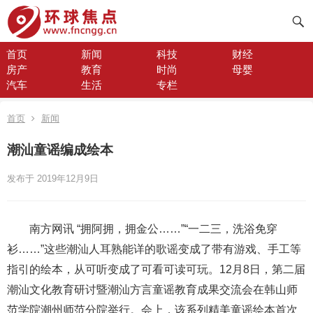
首页
新闻
科技
财经
房产
教育
时尚
母婴
汽车
生活
专栏
首页
新闻
潮汕童谣编成绘本
发布于 2019年12月9日
南方网讯 “拥阿拥，拥金公……”“一二三，洗浴免穿
衫……”这些潮汕人耳熟能详的歌谣变成了带有游戏、手工等
指引的绘本，从可听变成了可看可读可玩。12月8日，第二届
潮汕文化教育研讨暨潮汕方言童谣教育成果交流会在韩山师
范学院潮州师范分院举行。会上，该系列精美童谣绘本首次