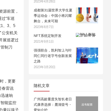
2023年4月28日
成都第31届世界大学生夏
资源前置，
季运动会：中国小将闪耀
过“车巡
舞台，未来可期
1、3、5
2023年8月7日
了公安机关
NFT系统定制开发
开展巡逻过
2021年9月1日
有管制刀
强强联合，凯利智上与叶
同仁同行老字号创新发展
之路
2023年3月20日
同时，更要
随机文章
姜春雷说
力迅速响
广州高龄重度失智长者日
站智能监控
式康养选择：麓湖壹号・
力量以孩子
爱知介护