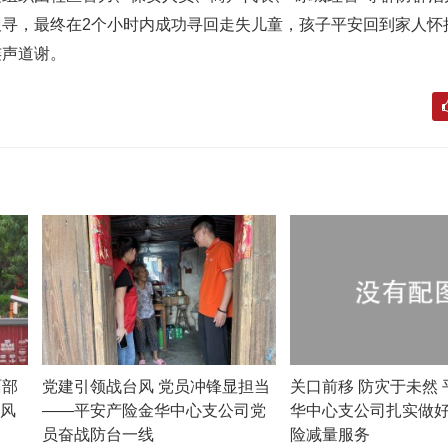
搜寻，最终在2个小时内成功寻回走失儿童，孩子平安回到家人怀
连声道谢。
面部
党建引领战台风 党员冲锋显担当
关口前移 防灾于未然
域风
——平安产险金华中心支公司党
华中心支公司扎实做
员奋战防台一线
险减量服务