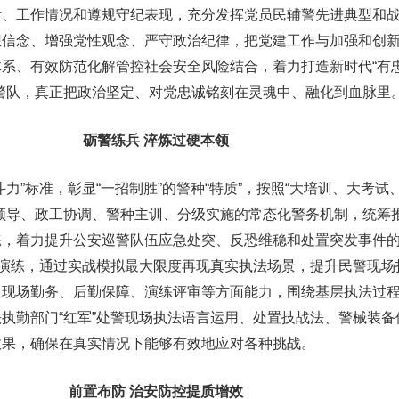
活、工作情况和遵规守纪表现，充分发挥党员民辅警先进典型和
想信念、增强党性观念、严守政治纪律，把党建工作与加强和创
系、有效防范化解管控社会安全风险结合，着力打造新时代“有
警队，真正把政治坚定、对党忠诚铭刻在灵魂中、融化到血脉里
砺警练兵 淬炼过硬本领
力”标准，彰显“一招制胜”的警种“特质”，按照“大培训、大考试
领导、政工协调、警种主训、分级实施的常态化警务机制，统筹
练，着力提升公安巡警队伍应急处突、反恐维稳和处置突发事件
战演练，通过实战模拟最大限度再现真实执法场景，提升民警现场
、现场勤务、后勤保障、演练评审等方面能力，围绕基层执法过
执勤部门“红军”处警现场执法语言运用、处置技战法、警械装备
效果，确保在真实情况下能够有效地应对各种挑战。
前置布防 治安防控提质增效