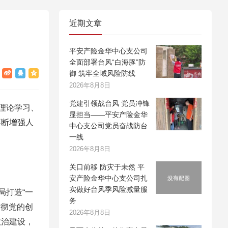
近期文章
平安产险金华中心支公司
全面部署台风“白海豚”防
御 筑牢全域风险防线
2026年8月8日
党建引领战台风 党员冲锋
理论学习、
显担当——平安产险金华
不断增强人
中心支公司党员奋战防台
一线
2026年8月8日
关口前移 防灾于未然 平
安产险金华中心支公司扎
实做好台风季风险减量服
局打造“一
务
贯彻党的创
2026年8月8日
政治建设，