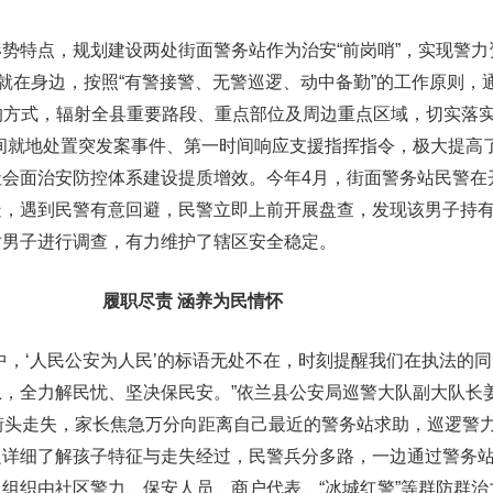
势特点，规划建设两处街面警务站作为治安“前岗哨”，实现警力
”就在身边，按照“有警接警、无警巡逻、动中备勤”的工作原则，通
”的方式，辐射全县重要路段、重点部位及周边重点区域，切实落实
间就地处置突发案事件、第一时间响应支援指挥指令，极大提高
社会面治安防控体系建设提质增效。今年4月，街面警务站民警在
疑，遇到民警有意回避，民警立即上前开展盘查，发现该男子持
对男子进行调查，有力维护了辖区安全稳定。
履职尽责 涵养为民情怀
中，‘人民公安为人民’的标语无处不在，时刻提醒我们在执法的
，全力解民忧、坚决保民安。”依兰县公安局巡警大队副大队长
街头走失，家长焦急万分向距离自己最近的警务站求助，巡逻警
边详细了解孩子特征与走失经过，民警兵分多路，一边通过警务
组织由社区警力、保安人员、商户代表、“冰城红警”等群防群治