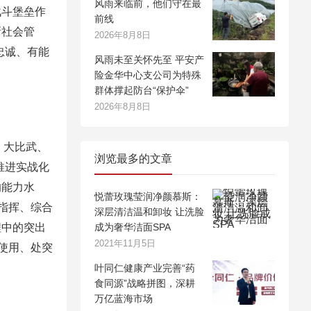
风雨来临前，他们守在最
战斗堡垒作
前线
新社会管
2026年8月8日
忠诚、有能
风雨未至关怀先至 平安产
。
险金华中心支公司为特殊
群体撑起防台“保护伞”
2026年8月8日
、大比武、
浏览最多的文章
推进实战化
的能力水
悦蕾玫瑰莹润净颜慕斯：
指挥、综合
深层清洁温和卸妆 让洗脸
程中的突出
成为奢华洁面SPA
2021年11月5日
使用、处突
叶同仁健康产业完善“药
食同源”战略拼图，深耕
万亿蓝海市场