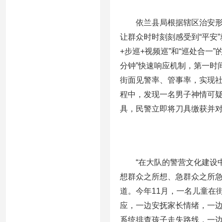
依兰县局根据辖区治安形
让群众时时刻刻感受到“平安
+步巡+视频巡”和“巡处合一
分钟”快速响应机制，第一时
街面见警率、管事率，实现
程中，发现一名男子神情可
具，民警立即将刀具缴获并
“在大队的警营文化建设
想群众之所想、急群众之所急
道。今年11月，一名儿童在
应，一边安抚家长情绪，一
系统排查孩子走失路线，一边