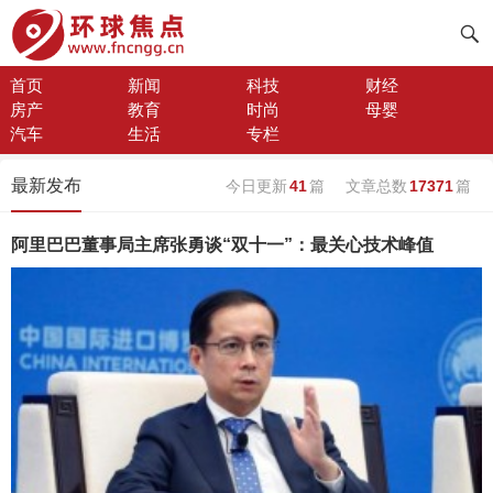
首页
新闻
科技
财经
房产
教育
时尚
母婴
汽车
生活
专栏
最新发布
今日更新
41
篇
文章总数
17371
篇
阿里巴巴董事局主席张勇谈“双十一”：最关心技术峰值