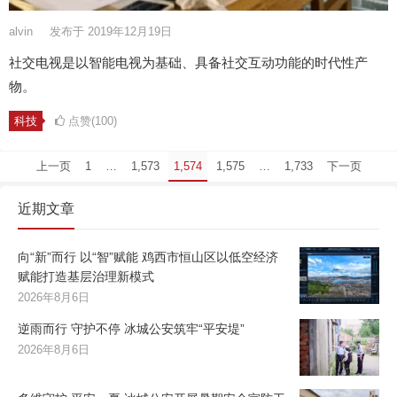
alvin
发布于 2019年12月19日
社交电视是以智能电视为基础、具备社交互动功能的时代性产
物。
科技
点赞(100)
文
上一页
1
…
1,573
1,574
1,575
…
1,733
下一页
章
近期文章
分
页
向“新”而行 以“智”赋能 鸡西市恒山区以低空经济
赋能打造基层治理新模式
2026年8月6日
逆雨而行 守护不停 冰城公安筑牢“平安堤”
2026年8月6日