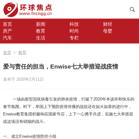
首页
新闻
科技
财经
房产
教育
时尚
母婴
汽车
生活
专栏
首页
教育
爱与责任的担当，Enwise七大举措迎战疫情
发布于 2020年2月11日
一场由新型冠状病毒引发的肺炎疫情，打破了2020年本该祥和快乐的
春节氛围。时下，举国上下预防疫情传播的战役还在如火如荼的进行中，
Enwise教育集团积极响应国家号召，上下一心携手共进，实施七大举措迎
战这场没有硝烟的战斗。
一、成立Enwise疫情防控小组