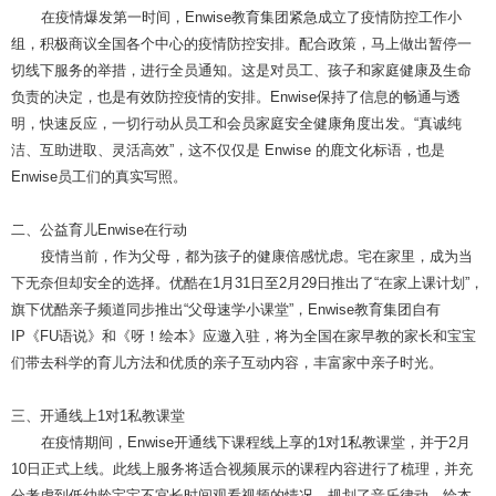
在疫情
爆发第一时间，Enwise教育集团紧急成立了疫情防控工作小
组，积极商议全国各个中心的疫情防控安排。配合政策，马上做出暂停一
切线下服务的举措，进行全员通知。这是对员工、孩子和家庭健康及生命
负责的决定，也是有效防控疫情的安排。Enwise保持了信息的畅通与透
明，快速反应，一切行动从员工和会员家庭安全健康角度出发。“真诚纯
洁、互助进取、灵活高效”，这不仅仅是 Enwise 的鹿文化标语，也是
Enwise员工们的真实写照。
二、公益育儿Enwise在行动
疫情当前，作为父母，都为孩子的健康倍感忧虑。宅在家里，成为当
下无奈但却安全的选择。优酷在1月31日至2月29日推出了“在家上课计划”，
旗下优酷亲子频道同步推出“父母速学小课堂”，Enwise教育集团自有
IP《FU语说》和《呀！绘本》应邀入驻，将为全国在家早教的家长和宝宝
们带去科学的育儿方法和优质的亲子互动内容，丰富家中亲子时光。
三、开通线上1对1私教课堂
在疫情期间，Enwise开通线下课程线上享的1对1私教课堂，并于2月
10日正式上线。此线上服务将适合视频展示的课程内容进行了梳理，并充
分考虑到低幼龄宝宝不宜长时间观看视频的情况，规划了音乐律动、绘本