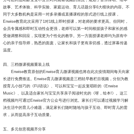
故事、艺术体验、科学实验、家庭运动、育儿话题分享6大模块的内容。不
同于大多数机构是采用一对多录播或直播课程的形式进行线上授课，
Enwise教育此次采用了1对1线上即时授课，对老师的要求更高。但同时，
会员专属感和即时互动性会更强，老师可以第一时间根据孩子和家长的感
受做调整和回应，实现更为个性化的教学。另一方面授课老师均为原有中
心的亲子指导师，熟悉的面庞，让家长和孩子更有亲切感，透过屏幕传递
温度。
四、三档微课视频重装上线
Enwise教育原创的Enwise育儿微课视频也将在此次疫情期间每天向家
长进行免费推送。Enwise育儿微课视频是三档轻早教栏目视频，分别为教
授育儿小技巧的《FU语说》、可以和宝宝一起反复唱听的《Enwise
Music》、以及适合家长与宝宝共享亲子阅读时光的《呀，绘本!》。这三
档视频均可通过Enwise官方公众号进行浏览。家长们可以通过视频学习解
决生活中的育儿小难题，满足家长们随时随地与孩子互动、即时育儿的需
求，从而提高亲子互动质量。
五、多元创意视频齐分享