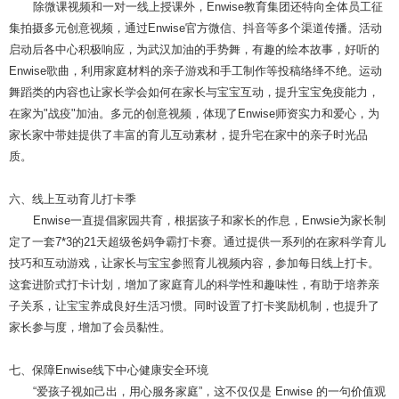
除微课视频和一对一线上授课外，Enwise教育集团还特向全体员工征
集拍摄多元创意视频，通过Enwise官方微信、抖音等多个渠道传播。活动
启动后各中心积极响应，为武汉加油的手势舞，有趣的绘本故事，好听的
Enwise歌曲，利用家庭材料的亲子游戏和手工制作等投稿络绎不绝。运动
舞蹈类的内容也让家长学会如何在家长与宝宝互动，提升宝宝免疫能力，
在家为"战疫"加油。多元的创意视频，体现了Enwise师资实力和爱心，为
家长家中带娃提供了丰富的育儿互动素材，提升宅在家中的亲子时光品
质。
六、线上互动育儿打卡季
Enwise一直提倡家园共育，根据孩子和家长的作息，Enwsie为家长制
定了一套7*3的21天超级爸妈争霸打卡赛。通过提供一系列的在家科学育儿
技巧和互动游戏，让家长与宝宝参照育儿视频内容，参加每日线上打卡。
这套进阶式打卡计划，增加了家庭育儿的科学性和趣味性，有助于培养亲
子关系，让宝宝养成良好生活习惯。同时设置了打卡奖励机制，也提升了
家长参与度，增加了会员黏性。
七、保障Enwise线下中心健康安全环境
“爱孩子视如己出，用心服务家庭”，这不仅仅是 Enwise 的一句价值观