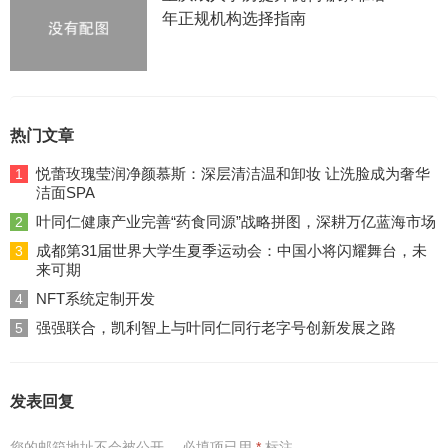
年正规机构选择指南
热门文章
悦蕾玫瑰莹润净颜慕斯：深层清洁温和卸妆 让洗脸成为奢华
1
洁面SPA
叶同仁健康产业完善“药食同源”战略拼图，深耕万亿蓝海市场
2
成都第31届世界大学生夏季运动会：中国小将闪耀舞台，未
3
来可期
NFT系统定制开发
4
强强联合，凯利智上与叶同仁同行老字号创新发展之路
5
发表回复
您的邮箱地址不会被公开。
必填项已用
*
标注