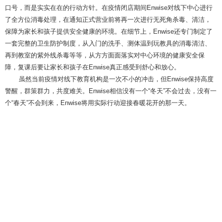
口号，而是实实在在的行动方针。在疫情闭店期间Enwise对线下中心进行
了全方位消毒处理，在通知正式营业前将再一次进行无死角杀毒、清洁，
保障为家长和孩子提供安全健康的环境。在细节上，Enwise还专门制定了
一套完整的卫生防护制度，从入门的洗手、测体温到玩教具的消毒清洁、
再到教室的紫外线杀毒等等，从方方面面落实对中心环境的健康安全保
障，复课后要让家长和孩子在Enwise真正感受到舒心和放心。
虽然当前疫情对线下教育机构是一次不小的冲击，但Enwise保持高度
警醒，群策群力，共度难关。Enwise相信没有一个“冬天”不会过去，没有一
个“春天”不会到来，Enwise将用实际行动迎接春暖花开的那一天。