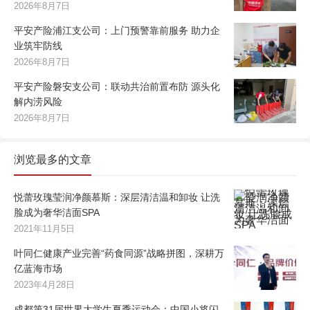
2026年8月7日
平安产险浦江支公司：上门预警靠前服务 助力企
业筑牢防线
2026年8月7日
平安产险磐安支公司：联动共治前置布防 源头化
解内涝风险
2026年8月7日
浏览最多的文章
悦蕾玫瑰莹润净颜慕斯：深层清洁温和卸妆 让洗
脸成为奢华洁面SPA
2021年11月5日
叶同仁健康产业完善“药食同源”战略拼图，深耕万
亿蓝海市场
2023年4月28日
成都第31届世界大学生夏季运动会：中国小将闪