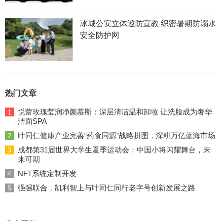
冰城公安立体巡防宣教 织密暑期防溺水
安全防护网
热门文章
悦蕾玫瑰莹润净颜慕斯：深层清洁温和卸妆 让洗脸成为奢华
1
洁面SPA
叶同仁健康产业完善“药食同源”战略拼图，深耕万亿蓝海市场
2
成都第31届世界大学生夏季运动会：中国小将闪耀舞台，未
3
来可期
NFT系统定制开发
4
强强联合，凯利智上与叶同仁同行老字号创新发展之路
5