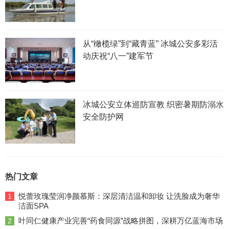
从“橄榄绿”到“藏青蓝” 冰城公安多彩活
动庆祝“八一”建军节
冰城公安立体巡防宣教 织密暑期防溺水
安全防护网
热门文章
悦蕾玫瑰莹润净颜慕斯：深层清洁温和卸妆 让洗脸成为奢华
1
洁面SPA
叶同仁健康产业完善“药食同源”战略拼图，深耕万亿蓝海市场
2