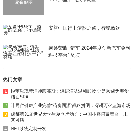
安普中国行丨清韵之路，行稳致远
易鑫荣膺 “猎车·2024年度创新汽车金融
科技平台” 奖项
热门文章
悦蕾玫瑰莹润净颜慕斯：深层清洁温和卸妆 让洗脸成为奢华
1
洁面SPA
叶同仁健康产业完善“药食同源”战略拼图，深耕万亿蓝海市场
2
成都第31届世界大学生夏季运动会：中国小将闪耀舞台，未
3
来可期
NFT系统定制开发
4