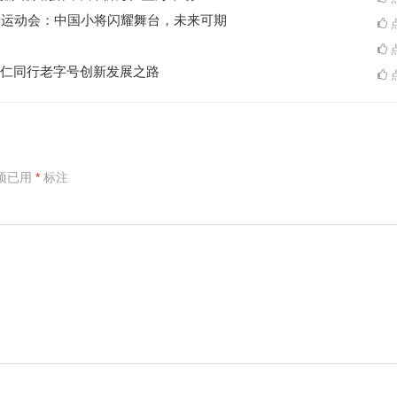
季运动会：中国小将闪耀舞台，未来可期
点
点
仁同行老字号创新发展之路
点
项已用
*
标注