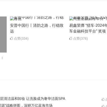
安普中国行丨清韵之路，行稳致
易鑫荣膺 “猎车·202
远
车金融科技平台” 奖项
点赞(334)
点赞(376)
权：
层清洁温和卸妆 让洗脸成为奢华洁面SPA
点
同源”战略拼图，深耕万亿蓝海市场
点