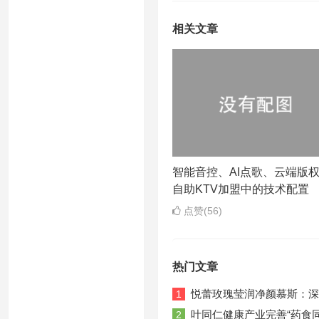
相关文章
智能音控、AI点歌、云端版
自助KTV加盟中的技术配置
点赞(56)
热门文章
悦蕾玫瑰莹润净颜慕斯：深
1
叶同仁健康产业完善“药食
2