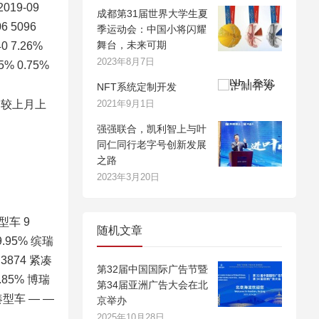
019-09
成都第31届世界大学生夏
06 5096
季运动会：中国小将闪耀
舞台，未来可期
40 7.26%
2023年8月7日
25% 0.75%
NFT系统定制开发
名较上月上
2021年9月1日
强强联合，凯利智上与叶
同仁同行老字号创新发展
之路
2023年3月20日
型车 9
随机文章
 9.95% 缤瑞
 3874 紧凑
第32届中国国际广告节暨
1.85% 博瑞
第34届亚洲广告大会在北
紧凑型车 — —
京举办
2025年10月28日