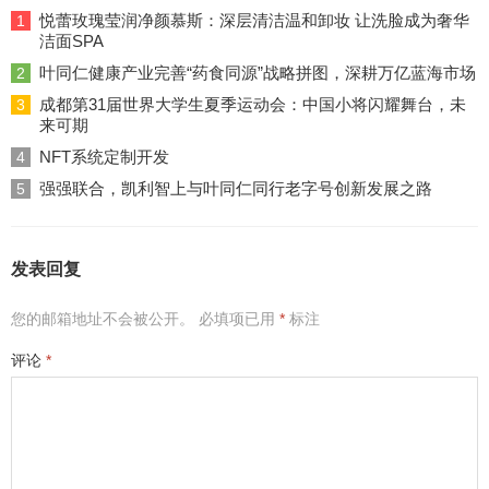
悦蕾玫瑰莹润净颜慕斯：深层清洁温和卸妆 让洗脸成为奢华
1
洁面SPA
叶同仁健康产业完善“药食同源”战略拼图，深耕万亿蓝海市场
2
成都第31届世界大学生夏季运动会：中国小将闪耀舞台，未
3
来可期
NFT系统定制开发
4
强强联合，凯利智上与叶同仁同行老字号创新发展之路
5
发表回复
您的邮箱地址不会被公开。
必填项已用
*
标注
评论
*