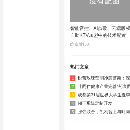
智能音控、AI点歌、云端版
自助KTV加盟中的技术配置
点赞(59)
热门文章
悦蕾玫瑰莹润净颜慕斯：深
1
叶同仁健康产业完善“药食
2
成都第31届世界大学生夏
3
NFT系统定制开发
4
强强联合，凯利智上与叶同
5