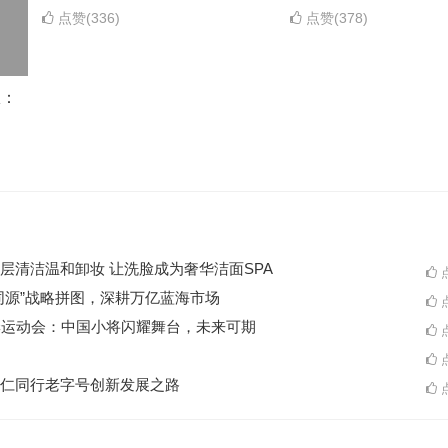
点赞(336)
点赞(378)
权：
层清洁温和卸妆 让洗脸成为奢华洁面SPA
点
同源”战略拼图，深耕万亿蓝海市场
点
季运动会：中国小将闪耀舞台，未来可期
点
点
仁同行老字号创新发展之路
点