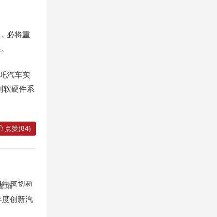
，必将重
展。
吒汽车实
到软硬件系
点赞(84)
4年度创新汽