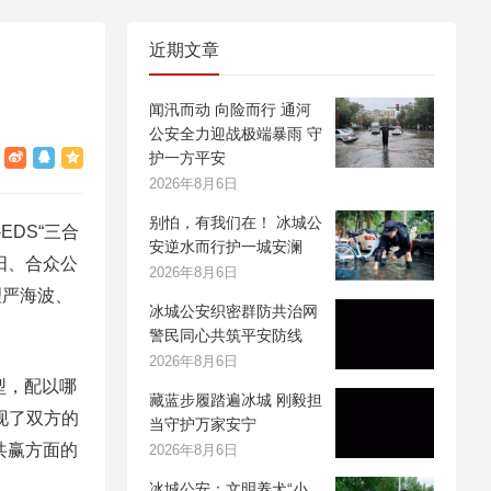
近期文章
闻汛而动 向险而行 通河
公安全力迎战极端暴雨 守
护一方平安
2026年8月6日
别怕，有我们在！ 冰城公
EDS“三合
安逆水而行护一城安澜
阳、合众公
2026年8月6日
理严海波、
冰城公安织密群防共治网
警民同心共筑平安防线
2026年8月6日
型，配以哪
藏蓝步履踏遍冰城 刚毅担
现了双方的
当守护万家安宁
共赢方面的
2026年8月6日
冰城公安：文明养犬“小