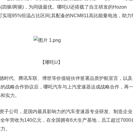
.0s(四驱/两驱)，为同级最优。哪吒U还搭载了自主研发的Hozon
，可实现95%恒温占比区间;其配备的NCM811高比能量电池，助力
【哪吒U】
时代、腾讯车联、博世等价值链伙伴签署品质护航宣言，以及
发的战略合作协议后，哪吒汽车与上汽变速器达成战略合作，再
心和实力。
子公司，是国内最具影响力的汽车变速器专业研发、制造企业
8年全年营收为140亿元，在全国拥有6大生产基地，员工超过700
实力。