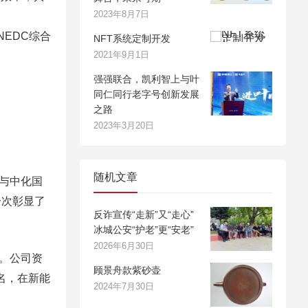
2023年8月7日
NEDC综合
NFT系统定制开发
2021年9月1日
强强联合，凯利智上与叶
同仁同行老字号创新发展
之路
2023年3月20日
随机文章
与中化国
一次彰显了
反诈宣传“走新”又“走心”
冰城公安“护老”更“安老”
2026年6月30日
。公司资
顾景舟款紫砂壶
0名，在新能
2024年7月30日