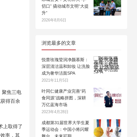
切口” 撬动城市文明“大提
升”
2026年8月6日
浏览最多的文章
悦蕾玫瑰莹润净颜慕斯：
深层清洁温和卸妆 让洗脸
成为奢华洁面SPA
2021年11月5日
叶同仁健康产业完善“药
，聚焦三电
食同源”战略拼图，深耕
域获得百余
万亿蓝海市场
2023年4月28日
成都第31届世界大学生夏
术上取得了
季运动会：中国小将闪耀
合效率，其
舞台，未来可期