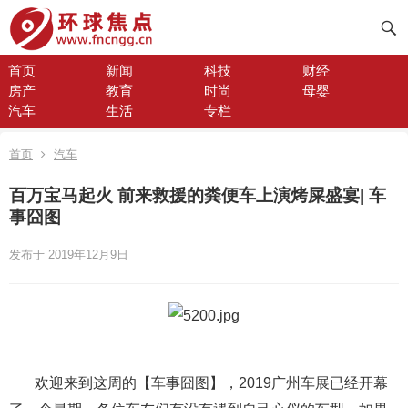
首页
新闻
科技
财经
房产
教育
时尚
母婴
汽车
生活
专栏
首页
汽车
百万宝马起火 前来救援的粪便车上演烤屎盛宴| 车
事囧图
发布于 2019年12月9日
欢迎来到这周的【车事囧图】，2019广州车展已经开幕