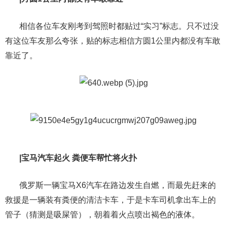
相信各位
车友
刚考到驾照时都贴过“实习”标志。只不过没
有这位车友那么夸张，贴的标志相信方圆1公里内都没有车敢
靠近了。
|宝马汽车起火 粪便车帮忙将火扑
俄罗斯一辆宝马X6汽车在路边发生自燃，而最先赶来的
救援是一辆装有粪便的清洁卡车，于是卡车司机拿出车上的
管子（猜测是吸屎管），朝着着火点喷出褐色的液体。