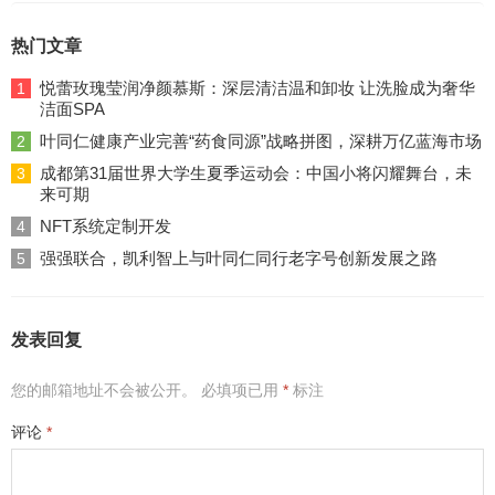
热门文章
悦蕾玫瑰莹润净颜慕斯：深层清洁温和卸妆 让洗脸成为奢华
1
洁面SPA
叶同仁健康产业完善“药食同源”战略拼图，深耕万亿蓝海市场
2
成都第31届世界大学生夏季运动会：中国小将闪耀舞台，未
3
来可期
NFT系统定制开发
4
强强联合，凯利智上与叶同仁同行老字号创新发展之路
5
发表回复
您的邮箱地址不会被公开。
必填项已用
*
标注
评论
*