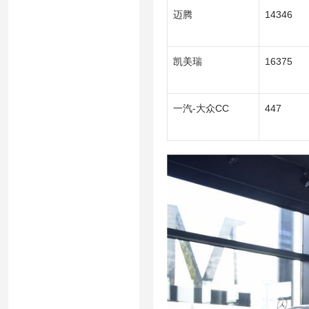
迈腾
14346
凯美瑞
16375
一汽-大众CC
447