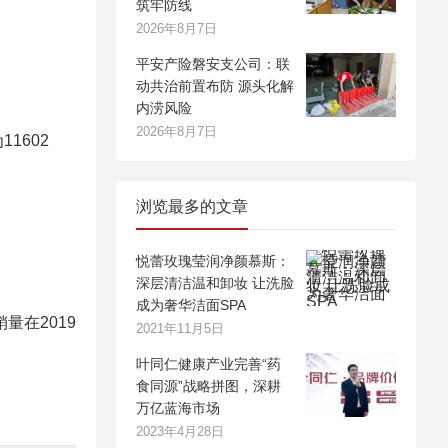
筑牢防线
2026年8月7日
平安产险磐安支公司：联
动共治前置布防 源头化解
内涝风险
2026年8月7日
1602
浏览最多的文章
悦蕾玫瑰莹润净颜慕斯：
深层清洁温和卸妆 让洗脸
成为奢华洁面SPA
量在2019
2021年11月5日
叶同仁健康产业完善“药
食同源”战略拼图，深耕
万亿蓝海市场
2023年4月28日