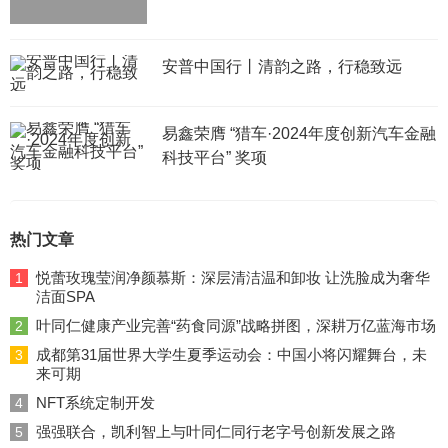
安普中国行丨清韵之路，行稳致远
易鑫荣膺 “猎车·2024年度创新汽车金融
科技平台” 奖项
热门文章
悦蕾玫瑰莹润净颜慕斯：深层清洁温和卸妆 让洗脸成为奢华
1
洁面SPA
叶同仁健康产业完善“药食同源”战略拼图，深耕万亿蓝海市场
2
成都第31届世界大学生夏季运动会：中国小将闪耀舞台，未
3
来可期
NFT系统定制开发
4
强强联合，凯利智上与叶同仁同行老字号创新发展之路
5