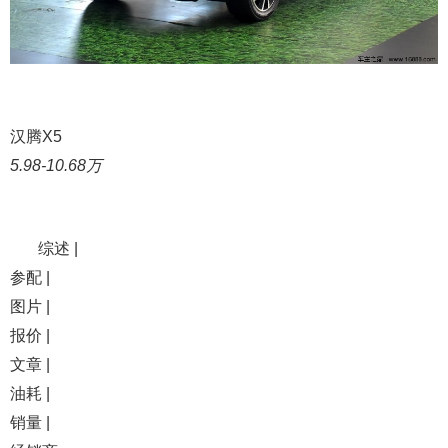
汉腾X5
5.98-10.68万
综述 |
参配 |
图片 |
报价 |
文章 |
油耗 |
销量 |