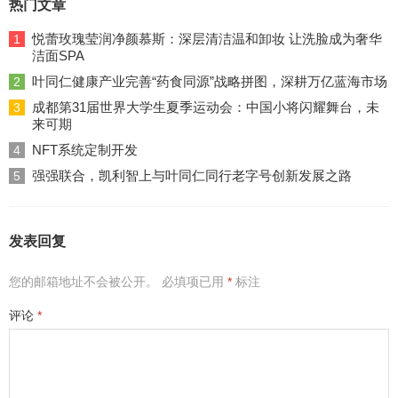
热门文章
悦蕾玫瑰莹润净颜慕斯：深层清洁温和卸妆 让洗脸成为奢华
1
洁面SPA
叶同仁健康产业完善“药食同源”战略拼图，深耕万亿蓝海市场
2
成都第31届世界大学生夏季运动会：中国小将闪耀舞台，未
3
来可期
NFT系统定制开发
4
强强联合，凯利智上与叶同仁同行老字号创新发展之路
5
发表回复
您的邮箱地址不会被公开。
必填项已用
*
标注
评论
*