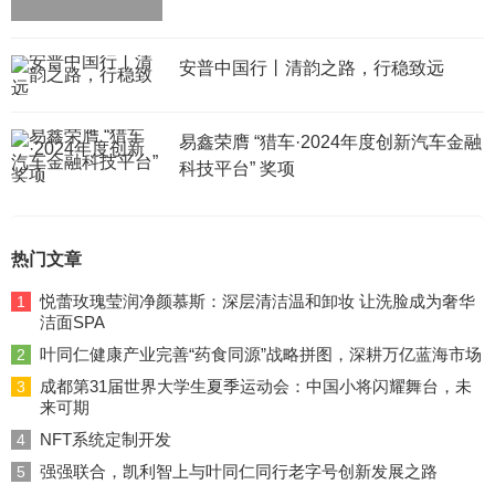
安普中国行丨清韵之路，行稳致远
易鑫荣膺 “猎车·2024年度创新汽车金融
科技平台” 奖项
热门文章
悦蕾玫瑰莹润净颜慕斯：深层清洁温和卸妆 让洗脸成为奢华
1
洁面SPA
叶同仁健康产业完善“药食同源”战略拼图，深耕万亿蓝海市场
2
成都第31届世界大学生夏季运动会：中国小将闪耀舞台，未
3
来可期
NFT系统定制开发
4
强强联合，凯利智上与叶同仁同行老字号创新发展之路
5