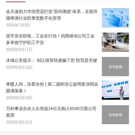
金天速助力华润雪花打造“双码溯源”体系，全面升
级啤酒行业防窜货数字化管理
2026年7月9日
筑牢安全防线，工会在行动！鸡西移动公司工会
多举措守护职工平安
2025年9月17日
冰城公安提示： 别让假冒快递骗了您 防范是关键
2024年9月14日
孝暖人间，珍爱永恒 | 第二届鳄珍公益明星演唱会
圆满落幕！
2025年5月23日
万科事业合伙人出资超16亿元购入6500万股公司
股票
2020年3月31日