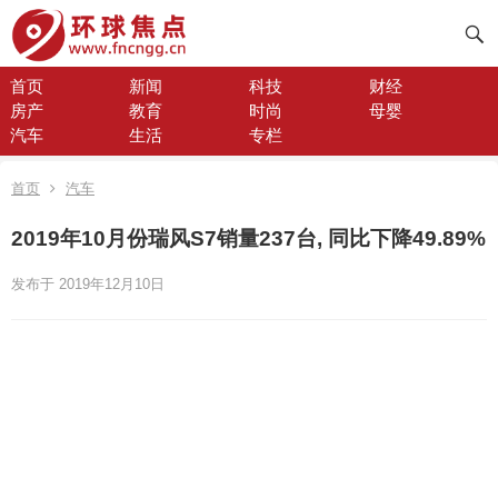
首页
新闻
科技
财经
房产
教育
时尚
母婴
汽车
生活
专栏
首页
汽车
2019年10月份瑞风S7销量237台, 同比下降49.89%
发布于 2019年12月10日