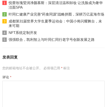
悦蕾玫瑰莹润净颜慕斯：深层清洁温和卸妆 让洗脸成为奢华
1
洁面SPA
叶同仁健康产业完善“药食同源”战略拼图，深耕万亿蓝海市场
2
成都第31届世界大学生夏季运动会：中国小将闪耀舞台，未
3
来可期
NFT系统定制开发
4
强强联合，凯利智上与叶同仁同行老字号创新发展之路
5
发表回复
您的邮箱地址不会被公开。
必填项已用
*
标注
评论
*