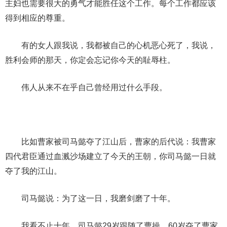
主妇也需要很大的勇气才能胜任这个工作。每个工作都应该
得到相应的尊重。
有的女人跟我说，我都被自己的心机恶心死了，我说，
胜利会师的那天，你定会忘记你今天的耻辱柱。
伟人从来不在乎自己曾经用过什么手段。
比如曹家被司马懿夺了江山后，曹家的后代说：我曹家
四代君臣通过血溅沙场建立了今天的王朝，你司马懿一日就
夺了我的江山。
司马懿说：为了这一日，我磨剑磨了十年。
我看不止十年，司马懿29岁跟随了曹操，60岁夺了曹家